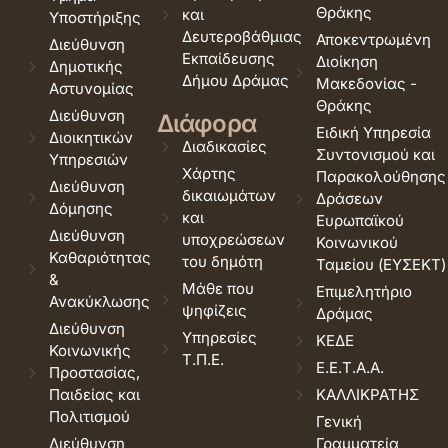
Θράκης
και
Υποστήριξης
Δευτεροβάθμιας
Αποκεντρωμένη
Διεύθυνση
Εκπαίδευσης
Διοίκηση
Δημοτικής
Δήμου Δράμας
Μακεδονίας -
Αστυνομίας
Θράκης
Διεύθυνση
Διάφορα
Ειδική Υπηρεσία
Διοικητικών
Διαδικασίες
Συντονισμού και
Υπηρεσιών
Χάρτης
Παρακολούθησης
Διεύθυνση
δικαιωμάτων
Δράσεων
Δόμησης
και
Ευρωπαϊκού
Διεύθυνση
υποχρεώσεων
Κοινωνικού
Καθαριότητας
του δημότη
Ταμείου (ΕΥΣΕΚΤ)
&
Μάθε που
Επιμελητήριο
Ανακύκλωσης
ψηφίζεις
Δράμας
Διεύθυνση
Υπηρεσίες
ΚΕΔΕ
Κοινωνικής
Τ.Π.Ε.
Ε.Ε.Τ.Α.Α.
Προστασίας,
Παιδείας και
ΚΑΛΛΙΚΡΑΤΗΣ
Πολιτισμού
Γενική
Διεύθυνση
Γραμματεία