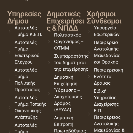
Υπηρεσίες
Δημοτικές
Χρήσιμοι
Δήμου
Επιχειρήσει
Σύνδεσμοι
ς & ΝΠΔΔ
Αυτοτελές
Υπουργείο
Τμήμα Κ.Ε.Π.
Εσωτερικών
Πολιτιστικός
Οργανισμός –
Αυτοτελές
Περιφέρεια
ΦΤΜΜ
Τμήμα
Ανατολικής
Εσωτερικού
Μακεδονίας
Συμπαραστάτης
Ελέγχου
και Θράκης
του δημότη και
της επιχείρησης
Αυτοτελές
Περιφερειακή
Τμήμα
Ενότητα
Δημοτική
Πολιτικής
Δράμας
Επιχείρηση
Προστασίας
Ύδρευσης –
Ειδική
Αποχέτευσης
Αυτοτελές
Υπηρεσίας
Δράμας
Τμήμα Τοπικής
Διαχείρισης
(ΔΕΥΑΔ)
Οικονομικής
Ε.Π.
Ανάπτυξης
Περιφέρειας
Δημοτική
Ανατολικής
Επιτροπή
Αυτοτελές
Μακεδονίας &
Πρωτοβάθμιας
Τμήμα