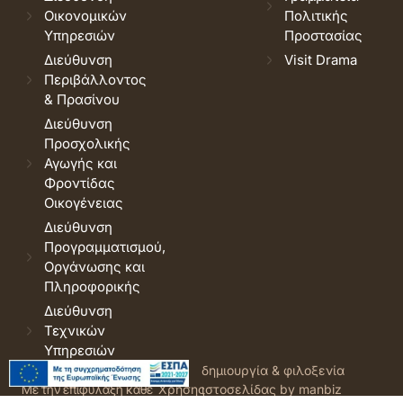
Οικονομικών
Πολιτικής
Υπηρεσιών
Προστασίας
Διεύθυνση
Visit Drama
Περιβάλλοντος
& Πρασίνου
Διεύθυνση
Προσχολικής
Αγωγής και
Φροντίδας
Οικογένειας
Διεύθυνση
Προγραμματισμού,
Οργάνωσης και
Πληροφορικής
Διεύθυνση
Τεχνικών
Υπηρεσιών
© 2026 Δήμος Δράμας.
Όροι
δημιουργία & φιλοξενία
Με την επιφύλαξη κάθε
Χρήσης
ιστοσελίδας by manbiz