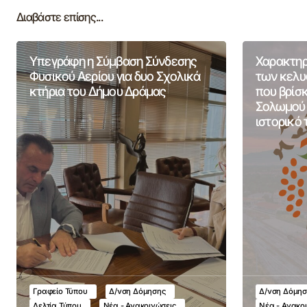
Διαβάστε επίσης...
Υπεγράφη η Σύμβαση Σύνδεσης
Χαρακτηρ
Φυσικού Αερίου για δυο Σχολικά
των κελυ
κτήρια του Δήμου Δράμας
που βρίσκ
Σολωμού 
ιστορικό
Γραφείο Τύπου
Δ/νση Δόμησης
Δ/νση Δόμησ
Δελτία Τύπου
Νέα - Ανακοινώσεις
Νέα - Ανακο