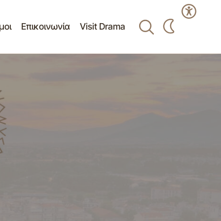
μοι
Επικοινωνία
Visit Drama
«Λήψη απόφασης σχετικά με κτίσμα
ς ιστορικού
επικίνδυνα ετοιμόρροπο, εντός ιστορικού
τόπου Δράμας της ΠΕ Δράμας (Σολωμού
ών/τριών
15Α), φερόμενων ιδιοκτητών/τριών
υ»
Σταυρακοπούλου Ευαγγελίας, Μεφανίδου
Μαρίας και Μοσχομάγκα Αικατερίνης»