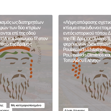
ισμός ως διατηρητέων
«Λήψη απόφασης σχετικ
φών των δύο κτιρίων
κτίσμα επικίνδυνα ετοι
ονται επί της οδού
εντός ιστορικού τόπου 
15Α και Σολωμού 17 στον
της ΠΕ Δράμας (Έλλης 3)
 τόπο της Δράμας
φερόμενων ιδιοκτητών/
Poulasakidis Efstathios,
Poulasakidis Dimitrios και
Τοπαλίδου Ελένης»
ης
Μη κατηγοριοποιημένο
ινώσεις
Δ/νση Δόμησης