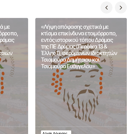
ά με
«Λήψη απόφασης σχετικά με
μόρροπο,
κτίσμα επικίνδυνα ετοιμόρροπο,
Δράμας
εντός ιστορικού τόπου Δράμας
,
της ΠΕ Δράμας (Περδίκα 13 &
τριών
Έλλης 1), φερόμενων ιδιοκτητών
Τσιαμούρα Δημήτριου και
Τσιαμούρα Ευάγγελου»
Δ/νση Δόμησης