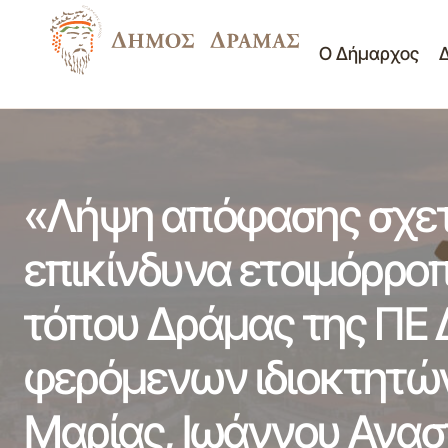
Ο Δήμαρχος
«Λήψη 
«Λήψη απόφασης σχετικά με κτίσμα
επικίνδυνα ετοιμόρροπο, εντός ιστορικού
Δ/νση
τόπου 
τόπου Δράμας της ΠΕ Δράμας (Λυσίου
Δόμησης
Κουρτί
15Α), άγνωστου φερόμενου ιδιοκτήτη»
«Λήψη απόφασης σχετ
επικίνδυνα ετοιμόρροπ
τόπου Δράμας της ΠΕ 
φερόμενων ιδιοκτητών
Μαρίας, Ιωάννου Ανασ