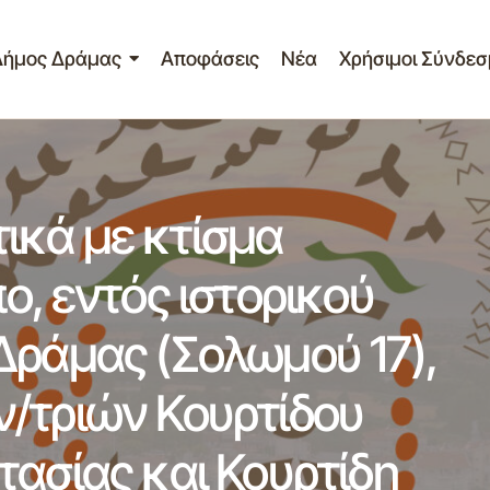
Δήμος Δράμας
Αποφάσεις
Νέα
Χρήσιμοι Σύνδεσ
απόφασης σχετικά με κτίσμα επικίνδυνα ετοιμόρροπο, εντό
Δράμας της ΠΕ Δράμας (Σολωμού 17), φερόμενων ιδιοκτητ
δου Μαρίας, Ιωάννου Αναστασίας και Κουρτίδη Αναστάσιο
ικά με κτίσμα
ο, εντός ιστορικού
Δράμας (Σολωμού 17),
/τριών Κουρτίδου
τασίας και Κουρτίδη