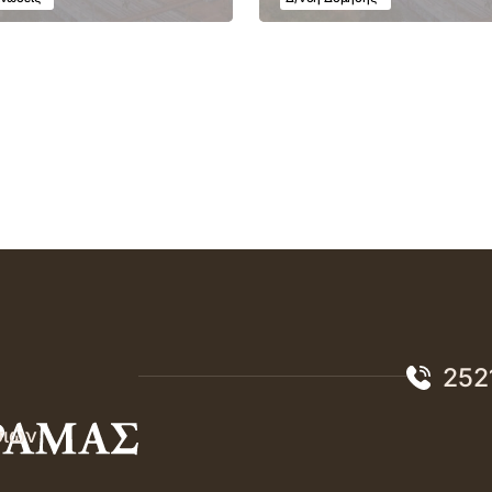
252
σιών