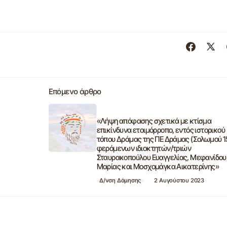
Επόμενο άρθρο
«Λήψη απόφασης σχετικά με κτίσμα
επικίνδυνα ετοιμόρροπο, εντός ιστορικού
,
τόπου Δράμας της ΠΕ Δράμας (Σολωμού 1
φερόμενων ιδιοκτητών/τριών
Σταυρακοπούλου Ευαγγελίας, Μεφανίδου
Μαρίας και Μοσχομάγκα Αικατερίνης»
Δ/νση Δόμησης
2 Αυγούστου 2023