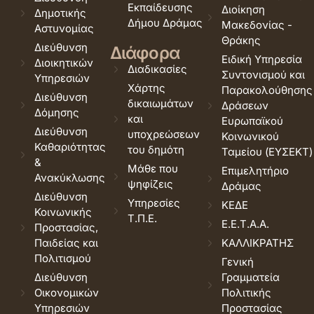
Εκπαίδευσης
Διοίκηση
Δημοτικής
Δήμου Δράμας
Μακεδονίας -
Αστυνομίας
Θράκης
Διεύθυνση
Διάφορα
Ειδική Υπηρεσία
Διοικητικών
Διαδικασίες
Συντονισμού και
Υπηρεσιών
Χάρτης
Παρακολούθησης
Διεύθυνση
δικαιωμάτων
Δράσεων
Δόμησης
και
Ευρωπαϊκού
Διεύθυνση
υποχρεώσεων
Κοινωνικού
Καθαριότητας
του δημότη
Ταμείου (ΕΥΣΕΚΤ)
&
Μάθε που
Επιμελητήριο
Ανακύκλωσης
ψηφίζεις
Δράμας
Διεύθυνση
Υπηρεσίες
ΚΕΔΕ
Κοινωνικής
Τ.Π.Ε.
Ε.Ε.Τ.Α.Α.
Προστασίας,
Παιδείας και
ΚΑΛΛΙΚΡΑΤΗΣ
Πολιτισμού
Γενική
Διεύθυνση
Γραμματεία
Οικονομικών
Πολιτικής
Υπηρεσιών
Προστασίας