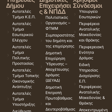
Δήμου
Επιχειρήσει
Σύνδεσμοι
ς & ΝΠΔΔ
Αυτοτελές
Υπουργείο
Τμήμα Κ.Ε.Π.
Εσωτερικών
Πολιτιστικός
Οργανισμός –
Αυτοτελές
Περιφέρεια
ΦΤΜΜ
Τμήμα
Ανατολικής
Εσωτερικού
Μακεδονίας
Συμπαραστάτης
Ελέγχου
και Θράκης
του δημότη και
της επιχείρησης
Αυτοτελές
Περιφερειακή
Τμήμα
Ενότητα
Δημοτική
Πολιτικής
Δράμας
Επιχείρηση
Προστασίας
Ύδρευσης –
Ειδική
Αποχέτευσης
Αυτοτελές
Υπηρεσίας
Δράμας
Τμήμα Τοπικής
Διαχείρισης
(ΔΕΥΑΔ)
Οικονομικής
Ε.Π.
Ανάπτυξης
Περιφέρειας
Δημοτική
Ανατολικής
Επιτροπή
Αυτοτελές
Μακεδονίας &
Πρωτοβάθμιας
Τμήμα
Θράκης
και
Υποστήριξης
Δευτεροβάθμιας
Αποκεντρωμένη
Διεύθυνση