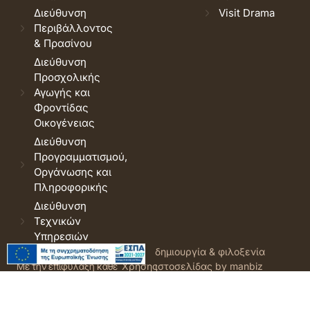
Διεύθυνση
Visit Drama
Περιβάλλοντος
& Πρασίνου
Διεύθυνση
Προσχολικής
Αγωγής και
Φροντίδας
Οικογένειας
Διεύθυνση
Προγραμματισμού,
Οργάνωσης και
Πληροφορικής
Διεύθυνση
Τεχνικών
Υπηρεσιών
© 2026 Δήμος Δράμας.
Όροι
δημιουργία & φιλοξενία
Με την επιφύλαξη κάθε
Χρήσης
ιστοσελίδας by manbiz
νόμιμου δικαιώματος.