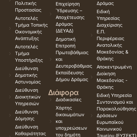
Πολιτικής
Δράμας
Επιχείρηση
Προστασίας
Ύδρευσης –
Ειδική
Αποχέτευσης
Αυτοτελές
Υπηρεσίας
Δράμας
Τμήμα Τοπικής
Διαχείρισης
(ΔΕΥΑΔ)
Οικονομικής
Ε.Π.
Ανάπτυξης
Περιφέρειας
Δημοτική
Ανατολικής
Επιτροπή
Αυτοτελές
Μακεδονίας &
Πρωτοβάθμιας
Τμήμα
Θράκης
και
Υποστήριξης
Δευτεροβάθμιας
Αποκεντρωμένη
Διεύθυνση
Εκπαίδευσης
Διοίκηση
Δημοτικής
Δήμου Δράμας
Μακεδονίας -
Αστυνομίας
Θράκης
Διεύθυνση
Διάφορα
Ειδική Υπηρεσία
Διοικητικών
Διαδικασίες
Συντονισμού και
Υπηρεσιών
Χάρτης
Παρακολούθησης
Διεύθυνση
δικαιωμάτων
Δράσεων
Δόμησης
και
Ευρωπαϊκού
Διεύθυνση
υποχρεώσεων
Κοινωνικού
Καθαριότητας
του δημότη
Ταμείου (ΕΥΣΕΚΤ)