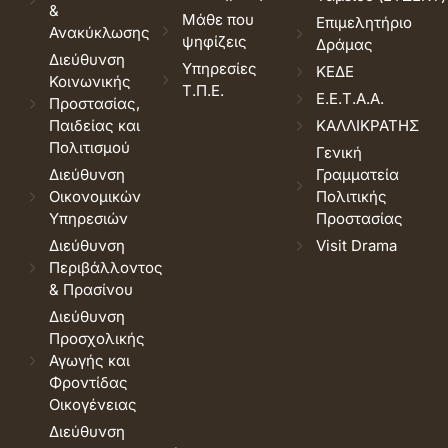
&
Μάθε που
Επιμελητήριο
Ανακύκλωσης
ψηφίζεις
Δράμας
Διεύθυνση
Υπηρεσίες
ΚΕΔΕ
Κοινωνικής
Τ.Π.Ε.
Ε.Ε.Τ.Α.Α.
Προστασίας,
Παιδείας και
ΚΑΛΛΙΚΡΑΤΗΣ
Πολιτισμού
Γενική
Διεύθυνση
Γραμματεία
Οικονομικών
Πολιτικής
Υπηρεσιών
Προστασίας
Διεύθυνση
Visit Drama
Περιβάλλοντος
& Πρασίνου
Διεύθυνση
Προσχολικής
Αγωγής και
Φροντίδας
Οικογένειας
Διεύθυνση