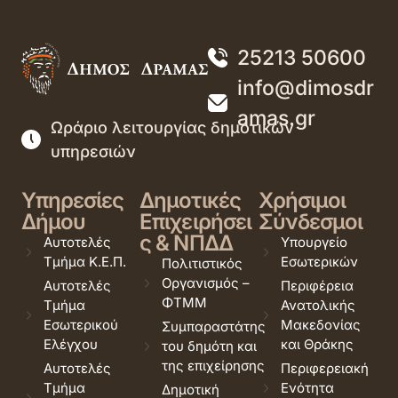
25213 50600
info@dimosdr
amas.gr
Ωράριο λειτουργίας δημοτικών
υπηρεσιών
Υπηρεσίες
Δημοτικές
Χρήσιμοι
Δήμου
Επιχειρήσει
Σύνδεσμοι
ς & ΝΠΔΔ
Αυτοτελές
Υπουργείο
Τμήμα Κ.Ε.Π.
Εσωτερικών
Πολιτιστικός
Οργανισμός –
Αυτοτελές
Περιφέρεια
ΦΤΜΜ
Τμήμα
Ανατολικής
Εσωτερικού
Μακεδονίας
Συμπαραστάτης
Ελέγχου
και Θράκης
του δημότη και
της επιχείρησης
Αυτοτελές
Περιφερειακή
Τμήμα
Ενότητα
Δημοτική