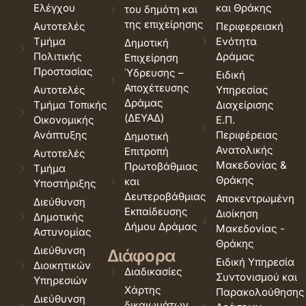
Ελέγχου
και Θράκης
του δημότη και
της επιχείρησης
Αυτοτελές
Περιφερειακή
Τμήμα
Ενότητα
Δημοτική
Πολιτικής
Δράμας
Επιχείρηση
Προστασίας
Ύδρευσης –
Ειδική
Αποχέτευσης
Αυτοτελές
Υπηρεσίας
Δράμας
Τμήμα Τοπικής
Διαχείρισης
(ΔΕΥΑΔ)
Οικονομικής
Ε.Π.
Ανάπτυξης
Περιφέρειας
Δημοτική
Ανατολικής
Επιτροπή
Αυτοτελές
Μακεδονίας &
Πρωτοβάθμιας
Τμήμα
Θράκης
και
Υποστήριξης
Δευτεροβάθμιας
Αποκεντρωμένη
Διεύθυνση
Εκπαίδευσης
Διοίκηση
Δημοτικής
Δήμου Δράμας
Μακεδονίας -
Αστυνομίας
Θράκης
Διεύθυνση
Διάφορα
Ειδική Υπηρεσία
Διοικητικών
Διαδικασίες
Συντονισμού και
Υπηρεσιών
Χάρτης
Παρακολούθησης
Διεύθυνση
δικαιωμάτων