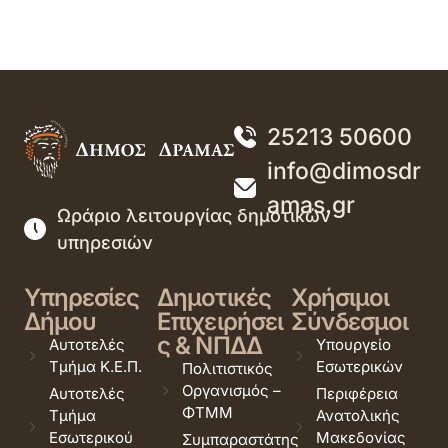
25213 50600
info@dimosdr
amas.gr
Ωράριο λειτουργίας δημοτικών
υπηρεσιών
Υπηρεσίες
Δημοτικές
Χρήσιμοι
Δήμου
Επιχειρήσει
Σύνδεσμοι
ς & ΝΠΔΔ
Αυτοτελές
Υπουργείο
Τμήμα Κ.Ε.Π.
Εσωτερικών
Πολιτιστικός
Οργανισμός –
Αυτοτελές
Περιφέρεια
ΦΤΜΜ
Τμήμα
Ανατολικής
Εσωτερικού
Μακεδονίας
Συμπαραστάτης