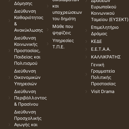
Δράσεων
Δόμησης
και
Ευρωπαϊκού
Διεύθυνση
υποχρεώσεων
Κοινωνικού
Καθαριότητας
του δημότη
Ταμείου (ΕΥΣΕΚΤ)
&
Μάθε που
Επιμελητήριο
Ανακύκλωσης
ψηφίζεις
Δράμας
Διεύθυνση
Υπηρεσίες
ΚΕΔΕ
Κοινωνικής
Τ.Π.Ε.
Ε.Ε.Τ.Α.Α.
Προστασίας,
Παιδείας και
ΚΑΛΛΙΚΡΑΤΗΣ
Πολιτισμού
Γενική
Διεύθυνση
Γραμματεία
Οικονομικών
Πολιτικής
Υπηρεσιών
Προστασίας
Διεύθυνση
Visit Drama
Περιβάλλοντος
& Πρασίνου
Διεύθυνση
Προσχολικής
Αγωγής και