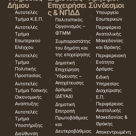
Δήμου
Επιχειρήσει
Σύνδεσμοι
ς & ΝΠΔΔ
Αυτοτελές
Υπουργείο
Τμήμα Κ.Ε.Π.
Εσωτερικών
Πολιτιστικός
Οργανισμός –
Αυτοτελές
Περιφέρεια
ΦΤΜΜ
Τμήμα
Ανατολικής
Εσωτερικού
Μακεδονίας
Συμπαραστάτης
Ελέγχου
και Θράκης
του δημότη και
της επιχείρησης
Αυτοτελές
Περιφερειακή
Τμήμα
Ενότητα
Δημοτική
Πολιτικής
Δράμας
Επιχείρηση
Προστασίας
Ύδρευσης –
Ειδική
Αποχέτευσης
Αυτοτελές
Υπηρεσίας
Δράμας
Τμήμα Τοπικής
Διαχείρισης
(ΔΕΥΑΔ)
Οικονομικής
Ε.Π.
Ανάπτυξης
Περιφέρειας
Δημοτική
Ανατολικής
Επιτροπή
Αυτοτελές
Μακεδονίας &
Πρωτοβάθμιας
Τμήμα
Θράκης
και
Υποστήριξης
Δευτεροβάθμιας
Αποκεντρωμένη
Διεύθυνση