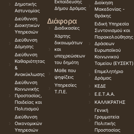
Εκπαίδευσης
Διοίκηση
Δημοτικής
Δήμου Δράμας
Μακεδονίας -
Αστυνομίας
Θράκης
Διεύθυνση
Διάφορα
Ειδική Υπηρεσία
Διοικητικών
Διαδικασίες
Συντονισμού και
Υπηρεσιών
Χάρτης
Παρακολούθησης
Διεύθυνση
δικαιωμάτων
Δράσεων
Δόμησης
και
Ευρωπαϊκού
Διεύθυνση
υποχρεώσεων
Κοινωνικού
Καθαριότητας
του δημότη
Ταμείου (ΕΥΣΕΚΤ)
&
Μάθε που
Επιμελητήριο
Ανακύκλωσης
ψηφίζεις
Δράμας
Διεύθυνση
Υπηρεσίες
ΚΕΔΕ
Κοινωνικής
Τ.Π.Ε.
Ε.Ε.Τ.Α.Α.
Προστασίας,
Παιδείας και
ΚΑΛΛΙΚΡΑΤΗΣ
Πολιτισμού
Γενική
Διεύθυνση
Γραμματεία
Οικονομικών
Πολιτικής
Υπηρεσιών
Προστασίας