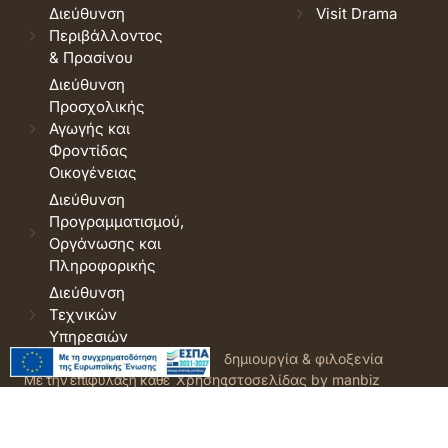
Διεύθυνση
Visit Drama
Περιβάλλοντος
& Πρασίνου
Διεύθυνση
Προσχολικής
Αγωγής και
Φροντίδας
Οικογένειας
Διεύθυνση
Προγραμματισμού,
Οργάνωσης και
Πληροφορικής
Διεύθυνση
Τεχνικών
Υπηρεσιών
© 2026 Δήμος Δράμας.
Όροι
δημιουργία & φιλοξενία
Με την επιφύλαξη κάθε
Χρήσης
ιστοσελίδας by manbiz
νόμιμου δικαιώματος.