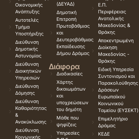
(ΔΕΥΑΔ)
Οικονομικής
Ε.Π.
Ανάπτυξης
Περιφέρειας
Δημοτική
Ανατολικής
Επιτροπή
Αυτοτελές
Μακεδονίας &
Πρωτοβάθμιας
Τμήμα
Θράκης
και
Υποστήριξης
Δευτεροβάθμιας
Αποκεντρωμένη
Διεύθυνση
Εκπαίδευσης
Διοίκηση
Δημοτικής
Δήμου Δράμας
Μακεδονίας -
Αστυνομίας
Θράκης
Διεύθυνση
Διάφορα
Ειδική Υπηρεσία
Διοικητικών
Διαδικασίες
Συντονισμού και
Υπηρεσιών
Χάρτης
Παρακολούθησης
Διεύθυνση
δικαιωμάτων
Δράσεων
Δόμησης
και
Ευρωπαϊκού
Διεύθυνση
υποχρεώσεων
Κοινωνικού
Καθαριότητας
του δημότη
Ταμείου (ΕΥΣΕΚΤ)
&
Μάθε που
Επιμελητήριο
Ανακύκλωσης
ψηφίζεις
Δράμας
Διεύθυνση
Υπηρεσίες
ΚΕΔΕ
Κοινωνικής