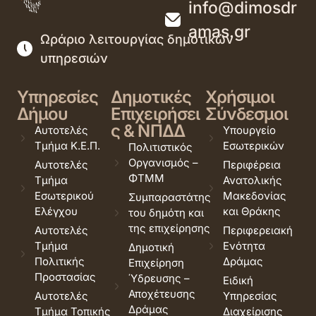
info@dimosdr
amas.gr
Ωράριο λειτουργίας δημοτικών
υπηρεσιών
Υπηρεσίες
Δημοτικές
Χρήσιμοι
Δήμου
Επιχειρήσει
Σύνδεσμοι
ς & ΝΠΔΔ
Αυτοτελές
Υπουργείο
Τμήμα Κ.Ε.Π.
Εσωτερικών
Πολιτιστικός
Οργανισμός –
Αυτοτελές
Περιφέρεια
ΦΤΜΜ
Τμήμα
Ανατολικής
Εσωτερικού
Μακεδονίας
Συμπαραστάτης
Ελέγχου
και Θράκης
του δημότη και
της επιχείρησης
Αυτοτελές
Περιφερειακή
Τμήμα
Ενότητα
Δημοτική
Πολιτικής
Δράμας
Επιχείρηση
Προστασίας
Ύδρευσης –
Ειδική
Αποχέτευσης
Αυτοτελές
Υπηρεσίας
Δράμας
Τμήμα Τοπικής
Διαχείρισης