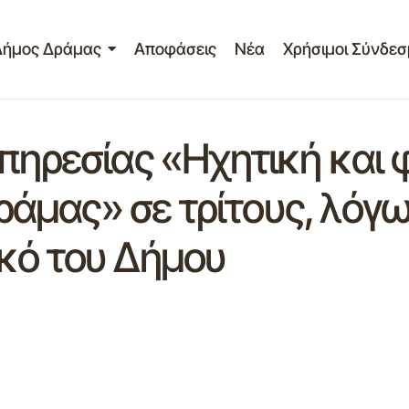
Δήμος Δράμας
Αποφάσεις
Νέα
Χρήσιμοι Σύνδεσ
υπηρεσίας «Ηχητική και
μας» σε τρίτους, λόγω
κό του Δήμου