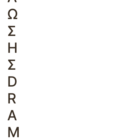
Ω
Σ
Η
Σ
D
R
A
M