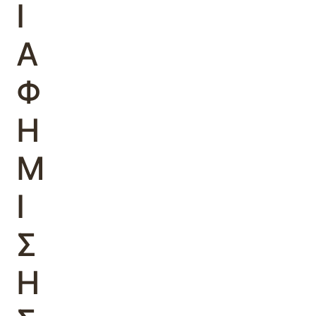
Ι
Α
Φ
Η
Μ
Ι
Σ
Η