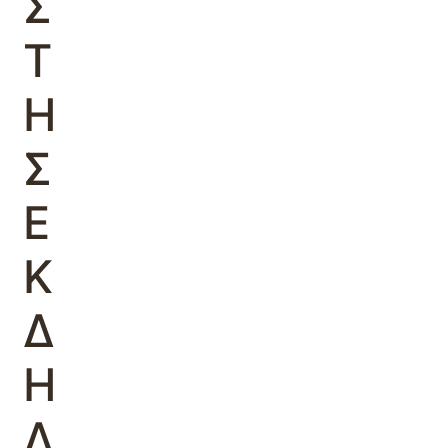
Σ
Τ
Η
Σ
Ε
Κ
Δ
Η
Λ