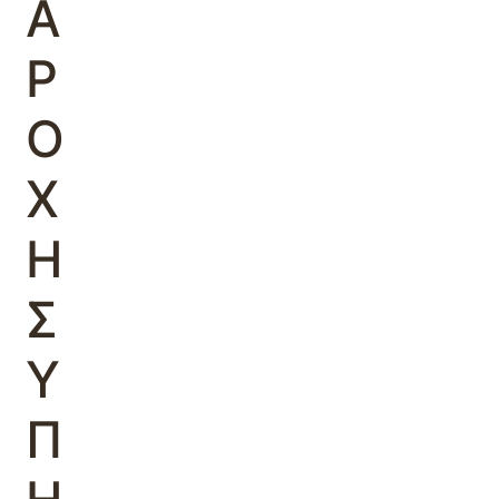
Α
Ρ
Ο
Χ
Η
Σ
Υ
Π