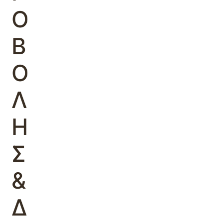
Ο
Β
Ο
Λ
Η
Σ
&
Δ