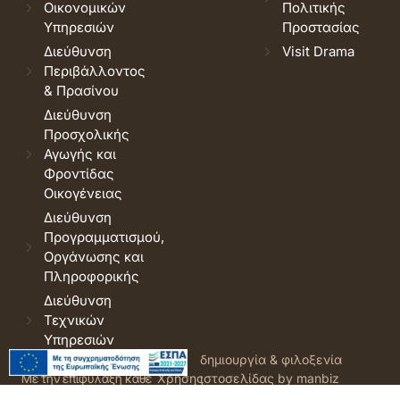
Οικονομικών
Πολιτικής
Υπηρεσιών
Προστασίας
Διεύθυνση
Visit Drama
Περιβάλλοντος
& Πρασίνου
Διεύθυνση
Προσχολικής
Αγωγής και
Φροντίδας
Οικογένειας
Διεύθυνση
Προγραμματισμού,
Οργάνωσης και
Πληροφορικής
Διεύθυνση
Τεχνικών
Υπηρεσιών
© 2026 Δήμος Δράμας.
Όροι
δημιουργία & φιλοξενία
Με την επιφύλαξη κάθε
Χρήσης
ιστοσελίδας by manbiz
νόμιμου δικαιώματος.