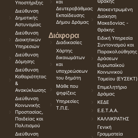
Θράκης
και
Υποστήριξης
Δευτεροβάθμιας
Αποκεντρωμένη
Διεύθυνση
Εκπαίδευσης
Διοίκηση
Δημοτικής
Δήμου Δράμας
Μακεδονίας -
Αστυνομίας
Θράκης
Διεύθυνση
Διάφορα
Ειδική Υπηρεσία
Διοικητικών
Διαδικασίες
Συντονισμού και
Υπηρεσιών
Χάρτης
Παρακολούθησης
Διεύθυνση
δικαιωμάτων
Δράσεων
Δόμησης
και
Ευρωπαϊκού
Διεύθυνση
υποχρεώσεων
Κοινωνικού
Καθαριότητας
του δημότη
Ταμείου (ΕΥΣΕΚΤ)
&
Μάθε που
Επιμελητήριο
Ανακύκλωσης
ψηφίζεις
Δράμας
Διεύθυνση
Υπηρεσίες
ΚΕΔΕ
Κοινωνικής
Τ.Π.Ε.
Ε.Ε.Τ.Α.Α.
Προστασίας,
Παιδείας και
ΚΑΛΛΙΚΡΑΤΗΣ
Πολιτισμού
Γενική
Διεύθυνση
Γραμματεία