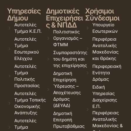
Υπηρεσίες
Δημοτικές
Χρήσιμοι
Δήμου
Επιχειρήσει
Σύνδεσμοι
ς & ΝΠΔΔ
Αυτοτελές
Υπουργείο
Τμήμα Κ.Ε.Π.
Εσωτερικών
Πολιτιστικός
Οργανισμός –
Αυτοτελές
Περιφέρεια
ΦΤΜΜ
Τμήμα
Ανατολικής
Εσωτερικού
Μακεδονίας
Συμπαραστάτης
Ελέγχου
και Θράκης
του δημότη και
της επιχείρησης
Αυτοτελές
Περιφερειακή
Τμήμα
Ενότητα
Δημοτική
Πολιτικής
Δράμας
Επιχείρηση
Προστασίας
Ύδρευσης –
Ειδική
Αποχέτευσης
Αυτοτελές
Υπηρεσίας
Δράμας
Τμήμα Τοπικής
Διαχείρισης
(ΔΕΥΑΔ)
Οικονομικής
Ε.Π.
Ανάπτυξης
Περιφέρειας
Δημοτική
Ανατολικής
Επιτροπή
Αυτοτελές
Μακεδονίας &
Πρωτοβάθμιας
Τμήμα