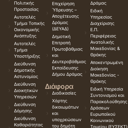
Πολιτικής
Δράμας
Επιχείρηση
Προστασίας
Ύδρευσης –
Ειδική
Αποχέτευσης
Αυτοτελές
Υπηρεσίας
Δράμας
Τμήμα Τοπικής
Διαχείρισης
(ΔΕΥΑΔ)
Οικονομικής
Ε.Π.
Ανάπτυξης
Περιφέρειας
Δημοτική
Ανατολικής
Επιτροπή
Αυτοτελές
Μακεδονίας &
Πρωτοβάθμιας
Τμήμα
Θράκης
και
Υποστήριξης
Δευτεροβάθμιας
Αποκεντρωμένη
Διεύθυνση
Εκπαίδευσης
Διοίκηση
Δημοτικής
Δήμου Δράμας
Μακεδονίας -
Αστυνομίας
Θράκης
Διεύθυνση
Διάφορα
Ειδική Υπηρεσία
Διοικητικών
Διαδικασίες
Συντονισμού και
Υπηρεσιών
Χάρτης
Παρακολούθησης
Διεύθυνση
δικαιωμάτων
Δράσεων
Δόμησης
και
Ευρωπαϊκού
Διεύθυνση
υποχρεώσεων
Κοινωνικού
Καθαριότητας
του δημότη
Ταμείου (ΕΥΣΕΚΤ)