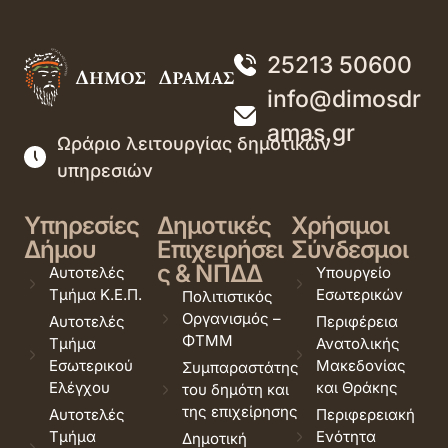
25213 50600
info@dimosdr
amas.gr
Ωράριο λειτουργίας δημοτικών
υπηρεσιών
Υπηρεσίες
Δημοτικές
Χρήσιμοι
Δήμου
Επιχειρήσει
Σύνδεσμοι
ς & ΝΠΔΔ
Αυτοτελές
Υπουργείο
Τμήμα Κ.Ε.Π.
Εσωτερικών
Πολιτιστικός
Οργανισμός –
Αυτοτελές
Περιφέρεια
ΦΤΜΜ
Τμήμα
Ανατολικής
Εσωτερικού
Μακεδονίας
Συμπαραστάτης
Ελέγχου
και Θράκης
του δημότη και
της επιχείρησης
Αυτοτελές
Περιφερειακή
Τμήμα
Ενότητα
Δημοτική