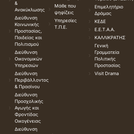
&
Μάθε που
Επιμελητήριο
Ανακύκλωσης
ψηφίζεις
Δράμας
Διεύθυνση
Υπηρεσίες
ΚΕΔΕ
Κοινωνικής
Τ.Π.Ε.
Ε.Ε.Τ.Α.Α.
Προστασίας,
Παιδείας και
ΚΑΛΛΙΚΡΑΤΗΣ
Πολιτισμού
Γενική
Διεύθυνση
Γραμματεία
Οικονομικών
Πολιτικής
Υπηρεσιών
Προστασίας
Διεύθυνση
Visit Drama
Περιβάλλοντος
& Πρασίνου
Διεύθυνση
Προσχολικής
Αγωγής και
Φροντίδας
Οικογένειας
Διεύθυνση