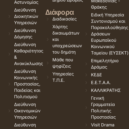
Μακεδονίας -
Αστυνομίας
Θράκης
Διεύθυνση
Διάφορα
Ειδική Υπηρεσία
Διοικητικών
Διαδικασίες
Συντονισμού και
Υπηρεσιών
Χάρτης
Παρακολούθησης
Διεύθυνση
δικαιωμάτων
Δράσεων
Δόμησης
και
Ευρωπαϊκού
Διεύθυνση
υποχρεώσεων
Κοινωνικού
Καθαριότητας
του δημότη
Ταμείου (ΕΥΣΕΚΤ)
&
Μάθε που
Επιμελητήριο
Ανακύκλωσης
ψηφίζεις
Δράμας
Διεύθυνση
Υπηρεσίες
ΚΕΔΕ
Κοινωνικής
Τ.Π.Ε.
Ε.Ε.Τ.Α.Α.
Προστασίας,
Παιδείας και
ΚΑΛΛΙΚΡΑΤΗΣ
Πολιτισμού
Γενική
Διεύθυνση
Γραμματεία
Οικονομικών
Πολιτικής
Υπηρεσιών
Προστασίας
Διεύθυνση
Visit Drama