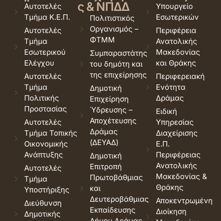
ς & ΝΠΔΔ
Αυτοτελές
Υπουργείο
Τμήμα Κ.Ε.Π.
Εσωτερικών
Πολιτιστικός
Οργανισμός –
Αυτοτελές
Περιφέρεια
ΦΤΜΜ
Τμήμα
Ανατολικής
Εσωτερικού
Μακεδονίας
Συμπαραστάτης
Ελέγχου
και Θράκης
του δημότη και
της επιχείρησης
Αυτοτελές
Περιφερειακή
Τμήμα
Ενότητα
Δημοτική
Πολιτικής
Δράμας
Επιχείρηση
Προστασίας
Ύδρευσης –
Ειδική
Αποχέτευσης
Αυτοτελές
Υπηρεσίας
Δράμας
Τμήμα Τοπικής
Διαχείρισης
(ΔΕΥΑΔ)
Οικονομικής
Ε.Π.
Ανάπτυξης
Περιφέρειας
Δημοτική
Ανατολικής
Επιτροπή
Αυτοτελές
Μακεδονίας &
Πρωτοβάθμιας
Τμήμα
Θράκης
και
Υποστήριξης
Δευτεροβάθμιας
Αποκεντρωμένη
Διεύθυνση
Εκπαίδευσης
Διοίκηση
Δημοτικής
Δήμου Δράμας