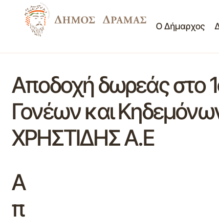
Ο Δήμαρχος
Αποδοχή δωρεάς στο 1
Γονέων και Κηδεμόνων 
ΧΡΗΣΤΙΔΗΣ Α.Ε
Α
π