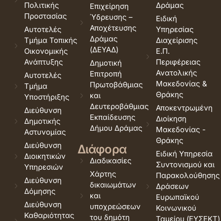
Πολιτικής
Δράμας
Επιχείρηση
Προστασίας
Ύδρευσης –
Ειδική
Αποχέτευσης
Αυτοτελές
Υπηρεσίας
Δράμας
Τμήμα Τοπικής
Διαχείρισης
(ΔΕΥΑΔ)
Οικονομικής
Ε.Π.
Ανάπτυξης
Περιφέρειας
Δημοτική
Ανατολικής
Επιτροπή
Αυτοτελές
Μακεδονίας &
Πρωτοβάθμιας
Τμήμα
Θράκης
και
Υποστήριξης
Δευτεροβάθμιας
Αποκεντρωμένη
Διεύθυνση
Εκπαίδευσης
Διοίκηση
Δημοτικής
Δήμου Δράμας
Μακεδονίας -
Αστυνομίας
Θράκης
Διεύθυνση
Διάφορα
Ειδική Υπηρεσία
Διοικητικών
Διαδικασίες
Συντονισμού και
Υπηρεσιών
Χάρτης
Παρακολούθησης
Διεύθυνση
δικαιωμάτων
Δράσεων
Δόμησης
και
Ευρωπαϊκού
Διεύθυνση
υποχρεώσεων
Κοινωνικού
Καθαριότητας
του δημότη
Ταμείου (ΕΥΣΕΚΤ)