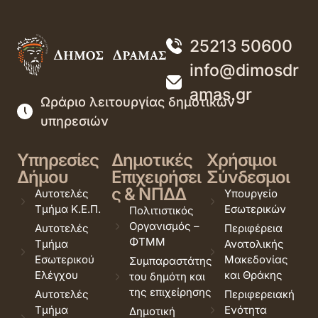
25213 50600
info@dimosdr
amas.gr
Ωράριο λειτουργίας δημοτικών
υπηρεσιών
Υπηρεσίες
Δημοτικές
Χρήσιμοι
Δήμου
Επιχειρήσει
Σύνδεσμοι
ς & ΝΠΔΔ
Αυτοτελές
Υπουργείο
Τμήμα Κ.Ε.Π.
Εσωτερικών
Πολιτιστικός
Οργανισμός –
Αυτοτελές
Περιφέρεια
ΦΤΜΜ
Τμήμα
Ανατολικής
Εσωτερικού
Μακεδονίας
Συμπαραστάτης
Ελέγχου
και Θράκης
του δημότη και
της επιχείρησης
Αυτοτελές
Περιφερειακή
Τμήμα
Ενότητα
Δημοτική