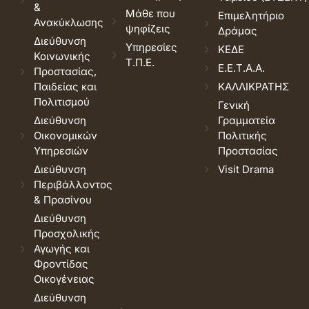
&
Μάθε που
Επιμελητήριο
Ανακύκλωσης
ψηφίζεις
Δράμας
Διεύθυνση
Υπηρεσίες
ΚΕΔΕ
Κοινωνικής
Τ.Π.Ε.
Ε.Ε.Τ.Α.Α.
Προστασίας,
Παιδείας και
ΚΑΛΛΙΚΡΑΤΗΣ
Πολιτισμού
Γενική
Διεύθυνση
Γραμματεία
Οικονομικών
Πολιτικής
Υπηρεσιών
Προστασίας
Διεύθυνση
Visit Drama
Περιβάλλοντος
& Πρασίνου
Διεύθυνση
Προσχολικής
Αγωγής και
Φροντίδας
Οικογένειας
Διεύθυνση