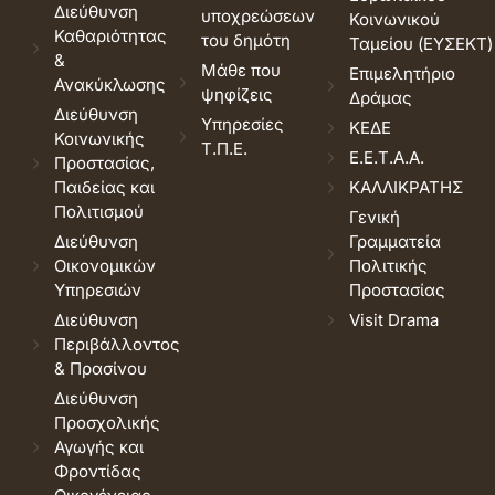
Διεύθυνση
υποχρεώσεων
Κοινωνικού
Καθαριότητας
του δημότη
Ταμείου (ΕΥΣΕΚΤ)
&
Μάθε που
Επιμελητήριο
Ανακύκλωσης
ψηφίζεις
Δράμας
Διεύθυνση
Υπηρεσίες
ΚΕΔΕ
Κοινωνικής
Τ.Π.Ε.
Ε.Ε.Τ.Α.Α.
Προστασίας,
Παιδείας και
ΚΑΛΛΙΚΡΑΤΗΣ
Πολιτισμού
Γενική
Διεύθυνση
Γραμματεία
Οικονομικών
Πολιτικής
Υπηρεσιών
Προστασίας
Διεύθυνση
Visit Drama
Περιβάλλοντος
& Πρασίνου
Διεύθυνση
Προσχολικής
Αγωγής και
Φροντίδας