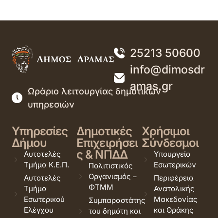
25213 50600
info@dimosdr
amas.gr
Ωράριο λειτουργίας δημοτικών
υπηρεσιών
Υπηρεσίες
Δημοτικές
Χρήσιμοι
Δήμου
Επιχειρήσει
Σύνδεσμοι
ς & ΝΠΔΔ
Αυτοτελές
Υπουργείο
Τμήμα Κ.Ε.Π.
Εσωτερικών
Πολιτιστικός
Οργανισμός –
Αυτοτελές
Περιφέρεια
ΦΤΜΜ
Τμήμα
Ανατολικής
Εσωτερικού
Μακεδονίας
Συμπαραστάτης
Ελέγχου
και Θράκης
του δημότη και