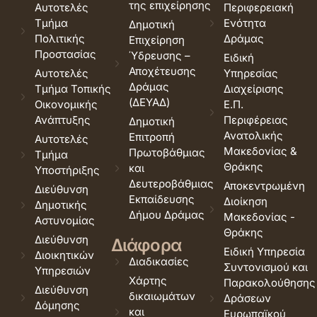
της επιχείρησης
Αυτοτελές
Περιφερειακή
Τμήμα
Ενότητα
Δημοτική
Πολιτικής
Δράμας
Επιχείρηση
Προστασίας
Ύδρευσης –
Ειδική
Αποχέτευσης
Αυτοτελές
Υπηρεσίας
Δράμας
Τμήμα Τοπικής
Διαχείρισης
(ΔΕΥΑΔ)
Οικονομικής
Ε.Π.
Ανάπτυξης
Περιφέρειας
Δημοτική
Ανατολικής
Επιτροπή
Αυτοτελές
Μακεδονίας &
Πρωτοβάθμιας
Τμήμα
Θράκης
και
Υποστήριξης
Δευτεροβάθμιας
Αποκεντρωμένη
Διεύθυνση
Εκπαίδευσης
Διοίκηση
Δημοτικής
Δήμου Δράμας
Μακεδονίας -
Αστυνομίας
Θράκης
Διεύθυνση
Διάφορα
Ειδική Υπηρεσία
Διοικητικών
Διαδικασίες
Συντονισμού και
Υπηρεσιών
Χάρτης
Παρακολούθησης
Διεύθυνση
δικαιωμάτων
Δράσεων
Δόμησης
και
Ευρωπαϊκού