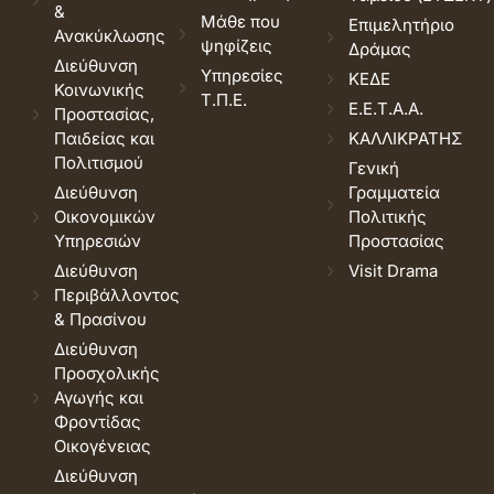
&
Μάθε που
Επιμελητήριο
Ανακύκλωσης
ψηφίζεις
Δράμας
Διεύθυνση
Υπηρεσίες
ΚΕΔΕ
Κοινωνικής
Τ.Π.Ε.
Ε.Ε.Τ.Α.Α.
Προστασίας,
Παιδείας και
ΚΑΛΛΙΚΡΑΤΗΣ
Πολιτισμού
Γενική
Διεύθυνση
Γραμματεία
Οικονομικών
Πολιτικής
Υπηρεσιών
Προστασίας
Διεύθυνση
Visit Drama
Περιβάλλοντος
& Πρασίνου
Διεύθυνση
Προσχολικής
Αγωγής και
Φροντίδας
Οικογένειας
Διεύθυνση