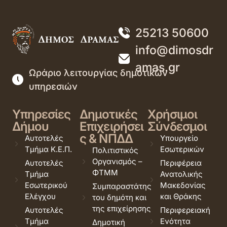
25213 50600
info@dimosdr
amas.gr
Ωράριο λειτουργίας δημοτικών
υπηρεσιών
Υπηρεσίες
Δημοτικές
Χρήσιμοι
Δήμου
Επιχειρήσει
Σύνδεσμοι
ς & ΝΠΔΔ
Αυτοτελές
Υπουργείο
Τμήμα Κ.Ε.Π.
Εσωτερικών
Πολιτιστικός
Οργανισμός –
Αυτοτελές
Περιφέρεια
ΦΤΜΜ
Τμήμα
Ανατολικής
Εσωτερικού
Μακεδονίας
Συμπαραστάτης
Ελέγχου
και Θράκης
του δημότη και
της επιχείρησης
Αυτοτελές
Περιφερειακή
Τμήμα
Ενότητα
Δημοτική