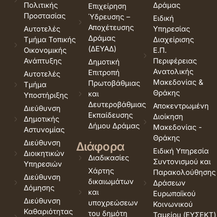
Πολιτικής
Δράμας
Επιχείρηση
Προστασίας
Ύδρευσης –
Ειδική
Αποχέτευσης
Αυτοτελές
Υπηρεσίας
Δράμας
Τμήμα Τοπικής
Διαχείρισης
(ΔΕΥΑΔ)
Οικονομικής
Ε.Π.
Ανάπτυξης
Περιφέρειας
Δημοτική
Ανατολικής
Επιτροπή
Αυτοτελές
Μακεδονίας &
Πρωτοβάθμιας
Τμήμα
Θράκης
και
Υποστήριξης
Δευτεροβάθμιας
Αποκεντρωμένη
Διεύθυνση
Εκπαίδευσης
Διοίκηση
Δημοτικής
Δήμου Δράμας
Μακεδονίας -
Αστυνομίας
Θράκης
Διεύθυνση
Διάφορα
Ειδική Υπηρεσία
Διοικητικών
Διαδικασίες
Συντονισμού και
Υπηρεσιών
Χάρτης
Παρακολούθησης
Διεύθυνση
δικαιωμάτων
Δράσεων
Δόμησης
και
Ευρωπαϊκού
Διεύθυνση
υποχρεώσεων
Κοινωνικού
Καθαριότητας
του δημότη
Ταμείου (ΕΥΣΕΚΤ)