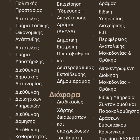
Πολιτικής
Δράμας
Επιχείρηση
Προστασίας
Ύδρευσης –
Ειδική
Αποχέτευσης
Αυτοτελές
Υπηρεσίας
Δράμας
Τμήμα Τοπικής
Διαχείρισης
(ΔΕΥΑΔ)
Οικονομικής
Ε.Π.
Ανάπτυξης
Περιφέρειας
Δημοτική
Ανατολικής
Επιτροπή
Αυτοτελές
Μακεδονίας &
Πρωτοβάθμιας
Τμήμα
Θράκης
και
Υποστήριξης
Δευτεροβάθμιας
Αποκεντρωμένη
Διεύθυνση
Εκπαίδευσης
Διοίκηση
Δημοτικής
Δήμου Δράμας
Μακεδονίας -
Αστυνομίας
Θράκης
Διεύθυνση
Διάφορα
Ειδική Υπηρεσία
Διοικητικών
Διαδικασίες
Συντονισμού και
Υπηρεσιών
Χάρτης
Παρακολούθησης
Διεύθυνση
δικαιωμάτων
Δράσεων
Δόμησης
και
Ευρωπαϊκού
Διεύθυνση
υποχρεώσεων
Κοινωνικού
Καθαριότητας
του δημότη
Ταμείου (ΕΥΣΕΚΤ)