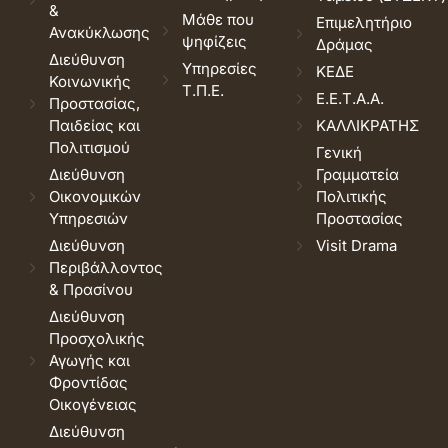
&
Μάθε που
Επιμελητήριο
Ανακύκλωσης
ψηφίζεις
Δράμας
Διεύθυνση
Υπηρεσίες
ΚΕΔΕ
Κοινωνικής
Τ.Π.Ε.
Ε.Ε.Τ.Α.Α.
Προστασίας,
Παιδείας και
ΚΑΛΛΙΚΡΑΤΗΣ
Πολιτισμού
Γενική
Διεύθυνση
Γραμματεία
Οικονομικών
Πολιτικής
Υπηρεσιών
Προστασίας
Διεύθυνση
Visit Drama
Περιβάλλοντος
& Πρασίνου
Διεύθυνση
Προσχολικής
Αγωγής και
Φροντίδας
Οικογένειας
Διεύθυνση