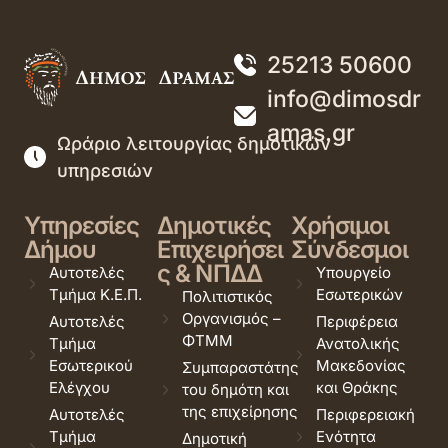
25213 50600
info@dimosdr
amas.gr
Ωράριο λειτουργίας δημοτικών
υπηρεσιών
Υπηρεσίες
Δημοτικές
Χρήσιμοι
Δήμου
Επιχειρήσει
Σύνδεσμοι
ς & ΝΠΔΔ
Αυτοτελές
Υπουργείο
Τμήμα Κ.Ε.Π.
Εσωτερικών
Πολιτιστικός
Οργανισμός –
Αυτοτελές
Περιφέρεια
ΦΤΜΜ
Τμήμα
Ανατολικής
Εσωτερικού
Μακεδονίας
Συμπαραστάτης
Ελέγχου
και Θράκης
του δημότη και
της επιχείρησης
Αυτοτελές
Περιφερειακή
Τμήμα
Ενότητα
Δημοτική