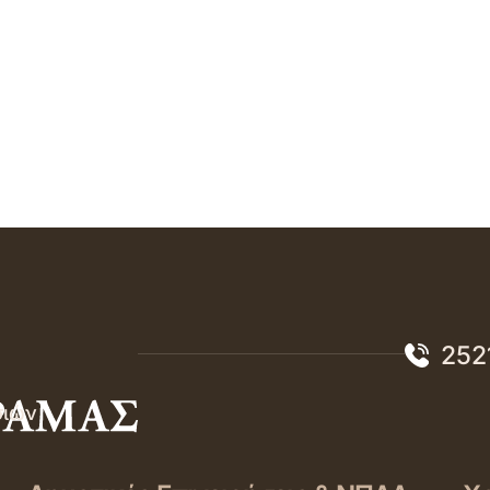
252
σιών