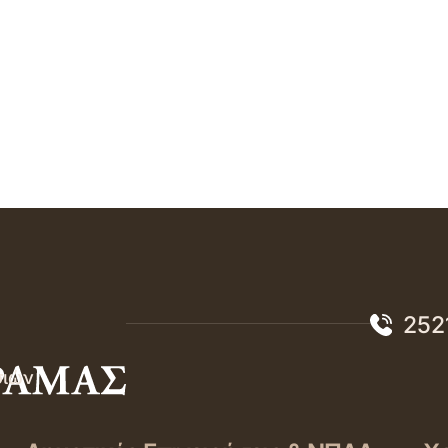
252
σιών