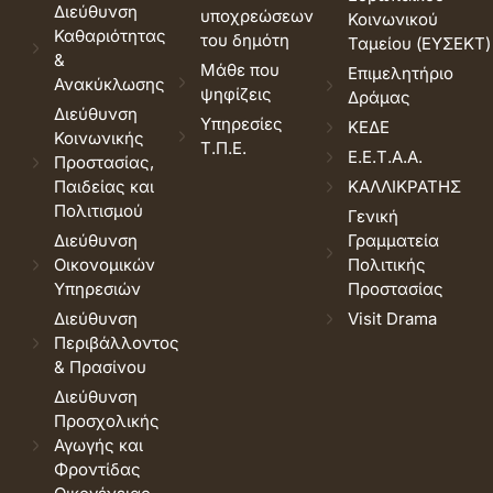
Διεύθυνση
υποχρεώσεων
Κοινωνικού
Καθαριότητας
του δημότη
Ταμείου (ΕΥΣΕΚΤ)
&
Μάθε που
Επιμελητήριο
Ανακύκλωσης
ψηφίζεις
Δράμας
Διεύθυνση
Υπηρεσίες
ΚΕΔΕ
Κοινωνικής
Τ.Π.Ε.
Ε.Ε.Τ.Α.Α.
Προστασίας,
Παιδείας και
ΚΑΛΛΙΚΡΑΤΗΣ
Πολιτισμού
Γενική
Διεύθυνση
Γραμματεία
Οικονομικών
Πολιτικής
Υπηρεσιών
Προστασίας
Διεύθυνση
Visit Drama
Περιβάλλοντος
& Πρασίνου
Διεύθυνση
Προσχολικής
Αγωγής και
Φροντίδας