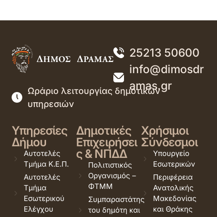
25213 50600
info@dimosdr
amas.gr
Ωράριο λειτουργίας δημοτικών
υπηρεσιών
Υπηρεσίες
Δημοτικές
Χρήσιμοι
Δήμου
Επιχειρήσει
Σύνδεσμοι
ς & ΝΠΔΔ
Αυτοτελές
Υπουργείο
Τμήμα Κ.Ε.Π.
Εσωτερικών
Πολιτιστικός
Οργανισμός –
Αυτοτελές
Περιφέρεια
ΦΤΜΜ
Τμήμα
Ανατολικής
Εσωτερικού
Μακεδονίας
Συμπαραστάτης
Ελέγχου
και Θράκης
του δημότη και