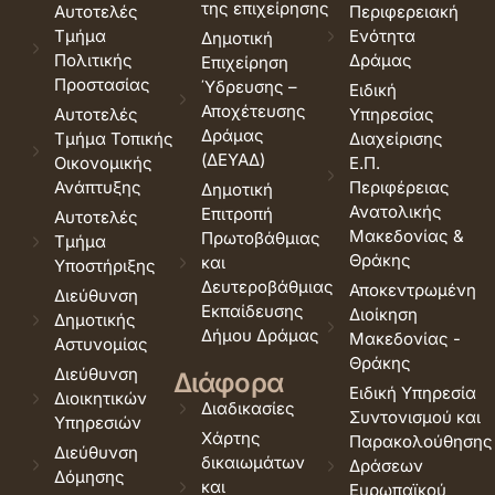
της επιχείρησης
Αυτοτελές
Περιφερειακή
Τμήμα
Ενότητα
Δημοτική
Πολιτικής
Δράμας
Επιχείρηση
Προστασίας
Ύδρευσης –
Ειδική
Αποχέτευσης
Αυτοτελές
Υπηρεσίας
Δράμας
Τμήμα Τοπικής
Διαχείρισης
(ΔΕΥΑΔ)
Οικονομικής
Ε.Π.
Ανάπτυξης
Περιφέρειας
Δημοτική
Ανατολικής
Επιτροπή
Αυτοτελές
Μακεδονίας &
Πρωτοβάθμιας
Τμήμα
Θράκης
και
Υποστήριξης
Δευτεροβάθμιας
Αποκεντρωμένη
Διεύθυνση
Εκπαίδευσης
Διοίκηση
Δημοτικής
Δήμου Δράμας
Μακεδονίας -
Αστυνομίας
Θράκης
Διεύθυνση
Διάφορα
Ειδική Υπηρεσία
Διοικητικών
Διαδικασίες
Συντονισμού και
Υπηρεσιών
Χάρτης
Παρακολούθησης
Διεύθυνση
δικαιωμάτων
Δράσεων
Δόμησης
και
Ευρωπαϊκού