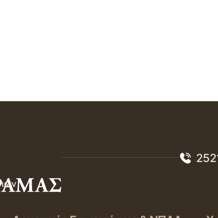
252
σιών