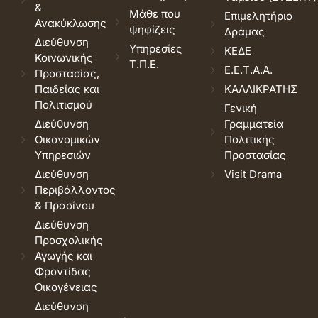
&
Μάθε που
Επιμελητήριο
Ανακύκλωσης
ψηφίζεις
Δράμας
Διεύθυνση
Υπηρεσίες
ΚΕΔΕ
Κοινωνικής
Τ.Π.Ε.
Ε.Ε.Τ.Α.Α.
Προστασίας,
Παιδείας και
ΚΑΛΛΙΚΡΑΤΗΣ
Πολιτισμού
Γενική
Διεύθυνση
Γραμματεία
Οικονομικών
Πολιτικής
Υπηρεσιών
Προστασίας
Διεύθυνση
Visit Drama
Περιβάλλοντος
& Πρασίνου
Διεύθυνση
Προσχολικής
Αγωγής και
Φροντίδας
Οικογένειας
Διεύθυνση