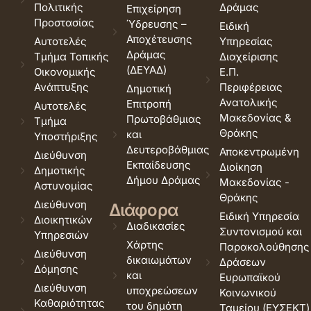
Πολιτικής
Δράμας
Επιχείρηση
Προστασίας
Ύδρευσης –
Ειδική
Αποχέτευσης
Αυτοτελές
Υπηρεσίας
Δράμας
Τμήμα Τοπικής
Διαχείρισης
(ΔΕΥΑΔ)
Οικονομικής
Ε.Π.
Ανάπτυξης
Περιφέρειας
Δημοτική
Ανατολικής
Επιτροπή
Αυτοτελές
Μακεδονίας &
Πρωτοβάθμιας
Τμήμα
Θράκης
και
Υποστήριξης
Δευτεροβάθμιας
Αποκεντρωμένη
Διεύθυνση
Εκπαίδευσης
Διοίκηση
Δημοτικής
Δήμου Δράμας
Μακεδονίας -
Αστυνομίας
Θράκης
Διεύθυνση
Διάφορα
Ειδική Υπηρεσία
Διοικητικών
Διαδικασίες
Συντονισμού και
Υπηρεσιών
Χάρτης
Παρακολούθησης
Διεύθυνση
δικαιωμάτων
Δράσεων
Δόμησης
και
Ευρωπαϊκού
Διεύθυνση
υποχρεώσεων
Κοινωνικού
Καθαριότητας
του δημότη
Ταμείου (ΕΥΣΕΚΤ)