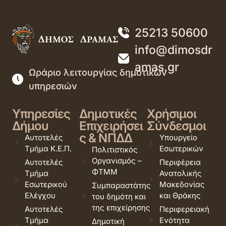
25213 50600
info@dimosdr
amas.gr
Ωράριο λειτουργίας δημοτικών
υπηρεσιών
Υπηρεσίες
Δημοτικές
Χρήσιμοι
Δήμου
Επιχειρήσει
Σύνδεσμοι
ς & ΝΠΔΔ
Αυτοτελές
Υπουργείο
Τμήμα Κ.Ε.Π.
Εσωτερικών
Πολιτιστικός
Οργανισμός –
Αυτοτελές
Περιφέρεια
ΦΤΜΜ
Τμήμα
Ανατολικής
Εσωτερικού
Μακεδονίας
Συμπαραστάτης
Ελέγχου
και Θράκης
του δημότη και
της επιχείρησης
Αυτοτελές
Περιφερειακή
Τμήμα
Ενότητα
Δημοτική