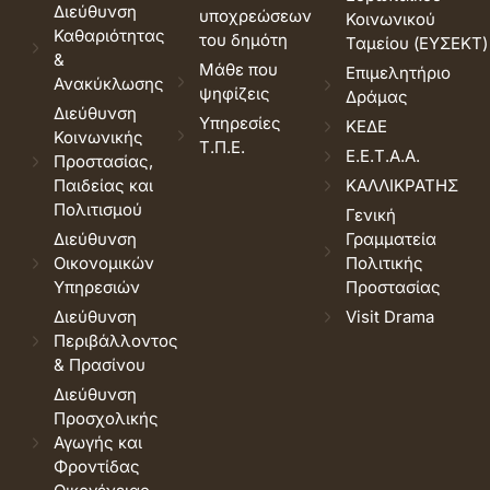
Διεύθυνση
υποχρεώσεων
Κοινωνικού
Καθαριότητας
του δημότη
Ταμείου (ΕΥΣΕΚΤ)
&
Μάθε που
Επιμελητήριο
Ανακύκλωσης
ψηφίζεις
Δράμας
Διεύθυνση
Υπηρεσίες
ΚΕΔΕ
Κοινωνικής
Τ.Π.Ε.
Ε.Ε.Τ.Α.Α.
Προστασίας,
Παιδείας και
ΚΑΛΛΙΚΡΑΤΗΣ
Πολιτισμού
Γενική
Διεύθυνση
Γραμματεία
Οικονομικών
Πολιτικής
Υπηρεσιών
Προστασίας
Διεύθυνση
Visit Drama
Περιβάλλοντος
& Πρασίνου
Διεύθυνση
Προσχολικής
Αγωγής και
Φροντίδας