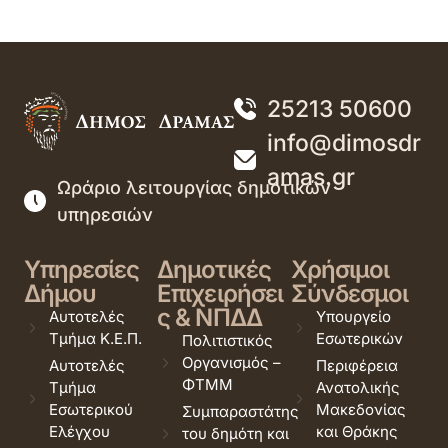
25213 50600
info@dimosdr
amas.gr
Ωράριο λειτουργίας δημοτικών
υπηρεσιών
Υπηρεσίες
Δημοτικές
Χρήσιμοι
Δήμου
Επιχειρήσει
Σύνδεσμοι
ς & ΝΠΔΔ
Αυτοτελές
Υπουργείο
Τμήμα Κ.Ε.Π.
Εσωτερικών
Πολιτιστικός
Οργανισμός –
Αυτοτελές
Περιφέρεια
ΦΤΜΜ
Τμήμα
Ανατολικής
Εσωτερικού
Μακεδονίας
Συμπαραστάτης
Ελέγχου
και Θράκης
του δημότη και