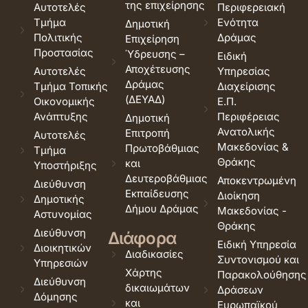
της επιχείρησης
Αυτοτελές
Περιφερειακή
Τμήμα
Ενότητα
Δημοτική
Πολιτικής
Δράμας
Επιχείρηση
Προστασίας
Ύδρευσης –
Ειδική
Αποχέτευσης
Αυτοτελές
Υπηρεσίας
Δράμας
Τμήμα Τοπικής
Διαχείρισης
(ΔΕΥΑΔ)
Οικονομικής
Ε.Π.
Ανάπτυξης
Περιφέρειας
Δημοτική
Ανατολικής
Επιτροπή
Αυτοτελές
Μακεδονίας &
Πρωτοβάθμιας
Τμήμα
Θράκης
και
Υποστήριξης
Δευτεροβάθμιας
Αποκεντρωμένη
Διεύθυνση
Εκπαίδευσης
Διοίκηση
Δημοτικής
Δήμου Δράμας
Μακεδονίας -
Αστυνομίας
Θράκης
Διεύθυνση
Διάφορα
Ειδική Υπηρεσία
Διοικητικών
Διαδικασίες
Συντονισμού και
Υπηρεσιών
Χάρτης
Παρακολούθησης
Διεύθυνση
δικαιωμάτων
Δράσεων
Δόμησης
και
Ευρωπαϊκού