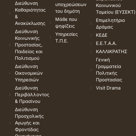
Διεύθυνση
υποχρεώσεων
Κοινωνικού
Καθαριότητας
του δημότη
Ταμείου (ΕΥΣΕΚΤ)
&
Μάθε που
Επιμελητήριο
Ανακύκλωσης
ψηφίζεις
Δράμας
Διεύθυνση
Υπηρεσίες
ΚΕΔΕ
Κοινωνικής
Τ.Π.Ε.
Ε.Ε.Τ.Α.Α.
Προστασίας,
Παιδείας και
ΚΑΛΛΙΚΡΑΤΗΣ
Πολιτισμού
Γενική
Διεύθυνση
Γραμματεία
Οικονομικών
Πολιτικής
Υπηρεσιών
Προστασίας
Διεύθυνση
Visit Drama
Περιβάλλοντος
& Πρασίνου
Διεύθυνση
Προσχολικής
Αγωγής και
Φροντίδας