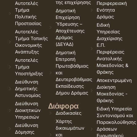
της επιχείρησης
Αυτοτελές
Περιφερειακή
Τμήμα
Ενότητα
Δημοτική
Πολιτικής
Δράμας
Επιχείρηση
Προστασίας
Ύδρευσης –
Ειδική
Αποχέτευσης
Αυτοτελές
Υπηρεσίας
Δράμας
Τμήμα Τοπικής
Διαχείρισης
(ΔΕΥΑΔ)
Οικονομικής
Ε.Π.
Ανάπτυξης
Περιφέρειας
Δημοτική
Ανατολικής
Επιτροπή
Αυτοτελές
Μακεδονίας &
Πρωτοβάθμιας
Τμήμα
Θράκης
και
Υποστήριξης
Δευτεροβάθμιας
Αποκεντρωμένη
Διεύθυνση
Εκπαίδευσης
Διοίκηση
Δημοτικής
Δήμου Δράμας
Μακεδονίας -
Αστυνομίας
Θράκης
Διεύθυνση
Διάφορα
Ειδική Υπηρεσία
Διοικητικών
Διαδικασίες
Συντονισμού και
Υπηρεσιών
Χάρτης
Παρακολούθησης
Διεύθυνση
δικαιωμάτων
Δράσεων
Δόμησης
και
Ευρωπαϊκού