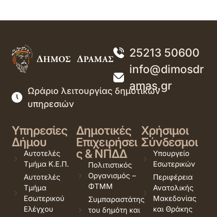
25213 50600
info@dimosdr
amas.gr
Ωράριο λειτουργίας δημοτικών
υπηρεσιών
Υπηρεσίες
Δημοτικές
Χρήσιμοι
Δήμου
Επιχειρήσει
Σύνδεσμοι
ς & ΝΠΔΔ
Αυτοτελές
Υπουργείο
Τμήμα Κ.Ε.Π.
Εσωτερικών
Πολιτιστικός
Οργανισμός –
Αυτοτελές
Περιφέρεια
ΦΤΜΜ
Τμήμα
Ανατολικής
Εσωτερικού
Μακεδονίας
Συμπαραστάτης
Ελέγχου
και Θράκης
του δημότη και