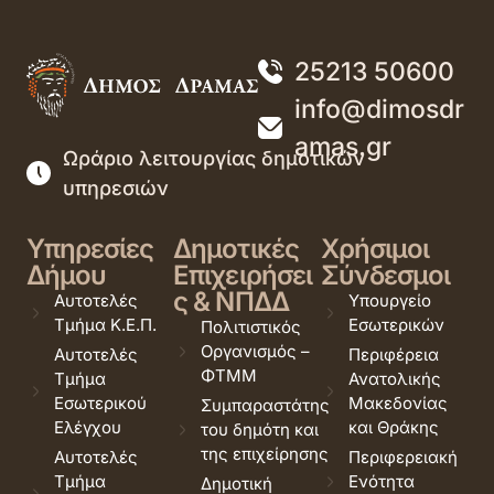
25213 50600
info@dimosdr
amas.gr
Ωράριο λειτουργίας δημοτικών
υπηρεσιών
Υπηρεσίες
Δημοτικές
Χρήσιμοι
Δήμου
Επιχειρήσει
Σύνδεσμοι
ς & ΝΠΔΔ
Αυτοτελές
Υπουργείο
Τμήμα Κ.Ε.Π.
Εσωτερικών
Πολιτιστικός
Οργανισμός –
Αυτοτελές
Περιφέρεια
ΦΤΜΜ
Τμήμα
Ανατολικής
Εσωτερικού
Μακεδονίας
Συμπαραστάτης
Ελέγχου
και Θράκης
του δημότη και
της επιχείρησης
Αυτοτελές
Περιφερειακή
Τμήμα
Ενότητα
Δημοτική