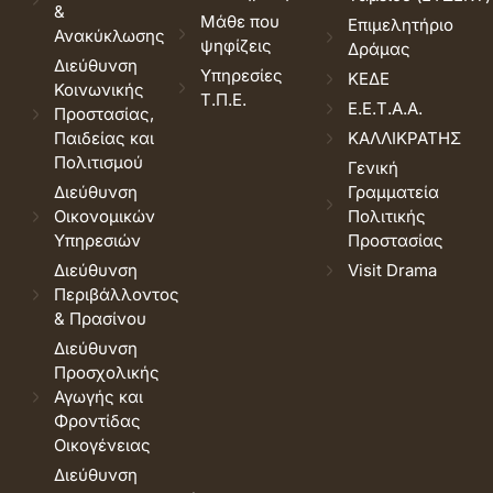
&
Μάθε που
Επιμελητήριο
Ανακύκλωσης
ψηφίζεις
Δράμας
Διεύθυνση
Υπηρεσίες
ΚΕΔΕ
Κοινωνικής
Τ.Π.Ε.
Ε.Ε.Τ.Α.Α.
Προστασίας,
Παιδείας και
ΚΑΛΛΙΚΡΑΤΗΣ
Πολιτισμού
Γενική
Διεύθυνση
Γραμματεία
Οικονομικών
Πολιτικής
Υπηρεσιών
Προστασίας
Διεύθυνση
Visit Drama
Περιβάλλοντος
& Πρασίνου
Διεύθυνση
Προσχολικής
Αγωγής και
Φροντίδας
Οικογένειας
Διεύθυνση