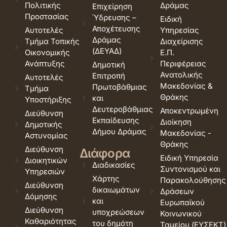
Πολιτικής
Δράμας
Επιχείρηση
Προστασίας
Ύδρευσης –
Ειδική
Αποχέτευσης
Αυτοτελές
Υπηρεσίας
Δράμας
Τμήμα Τοπικής
Διαχείρισης
(ΔΕΥΑΔ)
Οικονομικής
Ε.Π.
Ανάπτυξης
Περιφέρειας
Δημοτική
Ανατολικής
Επιτροπή
Αυτοτελές
Μακεδονίας &
Πρωτοβάθμιας
Τμήμα
Θράκης
και
Υποστήριξης
Δευτεροβάθμιας
Αποκεντρωμένη
Διεύθυνση
Εκπαίδευσης
Διοίκηση
Δημοτικής
Δήμου Δράμας
Μακεδονίας -
Αστυνομίας
Θράκης
Διεύθυνση
Διάφορα
Ειδική Υπηρεσία
Διοικητικών
Διαδικασίες
Συντονισμού και
Υπηρεσιών
Χάρτης
Παρακολούθησης
Διεύθυνση
δικαιωμάτων
Δράσεων
Δόμησης
και
Ευρωπαϊκού
Διεύθυνση
υποχρεώσεων
Κοινωνικού
Καθαριότητας
του δημότη
Ταμείου (ΕΥΣΕΚΤ)