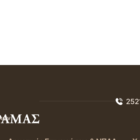
252
σιών