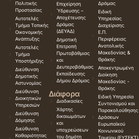
Πολιτικής
Δράμας
Επιχείρηση
Προστασίας
Ύδρευσης –
Ειδική
Αποχέτευσης
Αυτοτελές
Υπηρεσίας
Δράμας
Τμήμα Τοπικής
Διαχείρισης
(ΔΕΥΑΔ)
Οικονομικής
Ε.Π.
Ανάπτυξης
Περιφέρειας
Δημοτική
Ανατολικής
Επιτροπή
Αυτοτελές
Μακεδονίας &
Πρωτοβάθμιας
Τμήμα
Θράκης
και
Υποστήριξης
Δευτεροβάθμιας
Αποκεντρωμένη
Διεύθυνση
Εκπαίδευσης
Διοίκηση
Δημοτικής
Δήμου Δράμας
Μακεδονίας -
Αστυνομίας
Θράκης
Διεύθυνση
Διάφορα
Ειδική Υπηρεσία
Διοικητικών
Διαδικασίες
Συντονισμού και
Υπηρεσιών
Χάρτης
Παρακολούθησης
Διεύθυνση
δικαιωμάτων
Δράσεων
Δόμησης
και
Ευρωπαϊκού
Διεύθυνση
υποχρεώσεων
Κοινωνικού
Καθαριότητας
του δημότη
Ταμείου (ΕΥΣΕΚΤ)