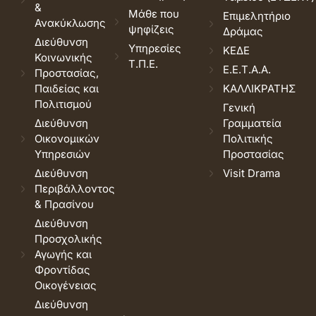
&
Μάθε που
Επιμελητήριο
Ανακύκλωσης
ψηφίζεις
Δράμας
Διεύθυνση
Υπηρεσίες
ΚΕΔΕ
Κοινωνικής
Τ.Π.Ε.
Ε.Ε.Τ.Α.Α.
Προστασίας,
Παιδείας και
ΚΑΛΛΙΚΡΑΤΗΣ
Πολιτισμού
Γενική
Διεύθυνση
Γραμματεία
Οικονομικών
Πολιτικής
Υπηρεσιών
Προστασίας
Διεύθυνση
Visit Drama
Περιβάλλοντος
& Πρασίνου
Διεύθυνση
Προσχολικής
Αγωγής και
Φροντίδας
Οικογένειας
Διεύθυνση