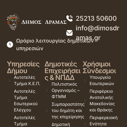
25213 50600
info@dimosdr
amas.gr
Ωράριο λειτουργίας δημοτικών
υπηρεσιών
Υπηρεσίες
Δημοτικές
Χρήσιμοι
Δήμου
Επιχειρήσει
Σύνδεσμοι
ς & ΝΠΔΔ
Αυτοτελές
Υπουργείο
Τμήμα Κ.Ε.Π.
Εσωτερικών
Πολιτιστικός
Οργανισμός –
Αυτοτελές
Περιφέρεια
ΦΤΜΜ
Τμήμα
Ανατολικής
Εσωτερικού
Μακεδονίας
Συμπαραστάτης
Ελέγχου
και Θράκης
του δημότη και
της επιχείρησης
Αυτοτελές
Περιφερειακή
Τμήμα
Ενότητα
Δημοτική