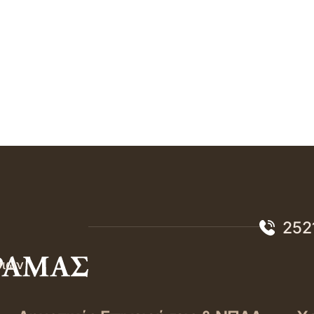
252
σιών