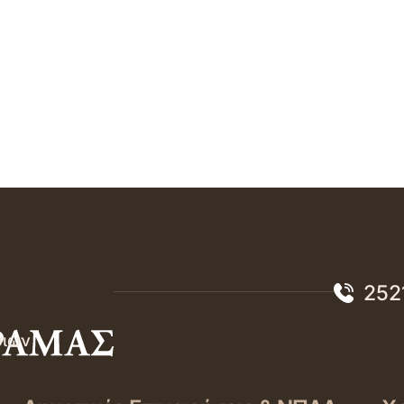
252
σιών