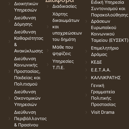
Ειδική Υπηρεσία
Διοικητικών
Διαδικασίες
Συντονισμού και
Υπηρεσιών
Χάρτης
Παρακολούθησης
Διεύθυνση
δικαιωμάτων
Δράσεων
Δόμησης
και
Ευρωπαϊκού
Διεύθυνση
υποχρεώσεων
Κοινωνικού
Καθαριότητας
του δημότη
Ταμείου (ΕΥΣΕΚΤ)
&
Μάθε που
Επιμελητήριο
Ανακύκλωσης
ψηφίζεις
Δράμας
Διεύθυνση
Υπηρεσίες
ΚΕΔΕ
Κοινωνικής
Τ.Π.Ε.
Ε.Ε.Τ.Α.Α.
Προστασίας,
Παιδείας και
ΚΑΛΛΙΚΡΑΤΗΣ
Πολιτισμού
Γενική
Διεύθυνση
Γραμματεία
Οικονομικών
Πολιτικής
Υπηρεσιών
Προστασίας
Διεύθυνση
Visit Drama
Περιβάλλοντος
& Πρασίνου