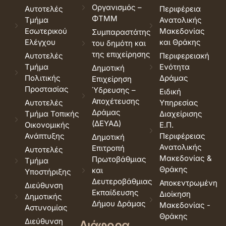
Οργανισμός –
Αυτοτελές
Περιφέρεια
ΦΤΜΜ
Τμήμα
Ανατολικής
Εσωτερικού
Μακεδονίας
Συμπαραστάτης
Ελέγχου
και Θράκης
του δημότη και
της επιχείρησης
Αυτοτελές
Περιφερειακή
Τμήμα
Ενότητα
Δημοτική
Πολιτικής
Δράμας
Επιχείρηση
Προστασίας
Ύδρευσης –
Ειδική
Αποχέτευσης
Αυτοτελές
Υπηρεσίας
Δράμας
Τμήμα Τοπικής
Διαχείρισης
(ΔΕΥΑΔ)
Οικονομικής
Ε.Π.
Ανάπτυξης
Περιφέρειας
Δημοτική
Ανατολικής
Επιτροπή
Αυτοτελές
Μακεδονίας &
Πρωτοβάθμιας
Τμήμα
Θράκης
και
Υποστήριξης
Δευτεροβάθμιας
Αποκεντρωμένη
Διεύθυνση
Εκπαίδευσης
Διοίκηση
Δημοτικής
Δήμου Δράμας
Μακεδονίας -
Αστυνομίας
Θράκης
Διεύθυνση
Διάφορα