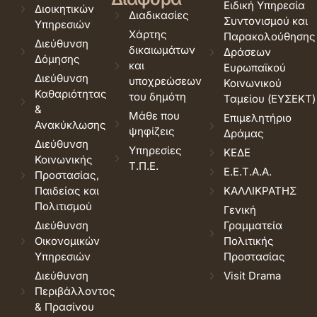
Ειδική Υπηρεσία
Διοικητικών
Διαδικασίες
Συντονισμού και
Υπηρεσιών
Χάρτης
Παρακολούθησης
Διεύθυνση
δικαιωμάτων
Δράσεων
Δόμησης
και
Ευρωπαϊκού
Διεύθυνση
υποχρεώσεων
Κοινωνικού
Καθαριότητας
του δημότη
Ταμείου (ΕΥΣΕΚΤ)
&
Μάθε που
Επιμελητήριο
Ανακύκλωσης
ψηφίζεις
Δράμας
Διεύθυνση
Υπηρεσίες
ΚΕΔΕ
Κοινωνικής
Τ.Π.Ε.
Ε.Ε.Τ.Α.Α.
Προστασίας,
Παιδείας και
ΚΑΛΛΙΚΡΑΤΗΣ
Πολιτισμού
Γενική
Διεύθυνση
Γραμματεία
Οικονομικών
Πολιτικής
Υπηρεσιών
Προστασίας
Διεύθυνση
Visit Drama
Περιβάλλοντος
& Πρασίνου