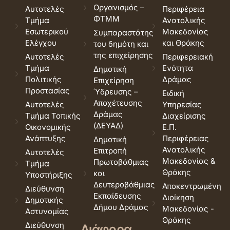
Οργανισμός –
Αυτοτελές
Περιφέρεια
ΦΤΜΜ
Τμήμα
Ανατολικής
Εσωτερικού
Μακεδονίας
Συμπαραστάτης
Ελέγχου
και Θράκης
του δημότη και
της επιχείρησης
Αυτοτελές
Περιφερειακή
Τμήμα
Ενότητα
Δημοτική
Πολιτικής
Δράμας
Επιχείρηση
Προστασίας
Ύδρευσης –
Ειδική
Αποχέτευσης
Αυτοτελές
Υπηρεσίας
Δράμας
Τμήμα Τοπικής
Διαχείρισης
(ΔΕΥΑΔ)
Οικονομικής
Ε.Π.
Ανάπτυξης
Περιφέρειας
Δημοτική
Ανατολικής
Επιτροπή
Αυτοτελές
Μακεδονίας &
Πρωτοβάθμιας
Τμήμα
Θράκης
και
Υποστήριξης
Δευτεροβάθμιας
Αποκεντρωμένη
Διεύθυνση
Εκπαίδευσης
Διοίκηση
Δημοτικής
Δήμου Δράμας
Μακεδονίας -
Αστυνομίας
Θράκης
Διεύθυνση
Διάφορα