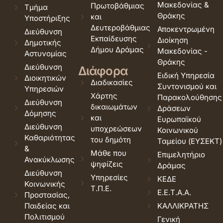
Μακεδονίας &
Πρωτοβάθμιας
Τμήμα
Θράκης
και
Υποστήριξης
Δευτεροβάθμιας
Αποκεντρωμένη
Διεύθυνση
Εκπαίδευσης
Διοίκηση
Δημοτικής
Δήμου Δράμας
Μακεδονίας -
Αστυνομίας
Θράκης
Διεύθυνση
Διάφορα
Ειδική Υπηρεσία
Διοικητικών
Διαδικασίες
Συντονισμού και
Υπηρεσιών
Χάρτης
Παρακολούθησης
Διεύθυνση
δικαιωμάτων
Δράσεων
Δόμησης
και
Ευρωπαϊκού
Διεύθυνση
υποχρεώσεων
Κοινωνικού
Καθαριότητας
του δημότη
Ταμείου (ΕΥΣΕΚΤ)
&
Μάθε που
Επιμελητήριο
Ανακύκλωσης
ψηφίζεις
Δράμας
Διεύθυνση
Υπηρεσίες
ΚΕΔΕ
Κοινωνικής
Τ.Π.Ε.
Ε.Ε.Τ.Α.Α.
Προστασίας,
Παιδείας και
ΚΑΛΛΙΚΡΑΤΗΣ
Πολιτισμού
Γενική