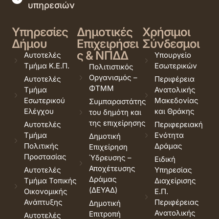
υπηρεσιών
Υπηρεσίες
Δημοτικές
Χρήσιμοι
Δήμου
Επιχειρήσει
Σύνδεσμοι
ς & ΝΠΔΔ
Αυτοτελές
Υπουργείο
Τμήμα Κ.Ε.Π.
Εσωτερικών
Πολιτιστικός
Οργανισμός –
Αυτοτελές
Περιφέρεια
ΦΤΜΜ
Τμήμα
Ανατολικής
Εσωτερικού
Μακεδονίας
Συμπαραστάτης
Ελέγχου
και Θράκης
του δημότη και
της επιχείρησης
Αυτοτελές
Περιφερειακή
Τμήμα
Ενότητα
Δημοτική
Πολιτικής
Δράμας
Επιχείρηση
Προστασίας
Ύδρευσης –
Ειδική
Αποχέτευσης
Αυτοτελές
Υπηρεσίας
Δράμας
Τμήμα Τοπικής
Διαχείρισης
(ΔΕΥΑΔ)
Οικονομικής
Ε.Π.
Ανάπτυξης
Περιφέρειας
Δημοτική
Ανατολικής
Επιτροπή
Αυτοτελές