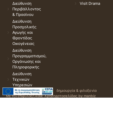
Διεύθυνση
Visit Drama
Περιβάλλοντος
& Πρασίνου
Διεύθυνση
Προσχολικής
Αγωγής και
Φροντίδας
Οικογένειας
Διεύθυνση
Προγραμματισμού,
Οργάνωσης και
Πληροφορικής
Διεύθυνση
Τεχνικών
Υπηρεσιών
© 2026 Δήμος Δράμας.
Όροι
δημιουργία & φιλοξενία
Με την επιφύλαξη κάθε
Χρήσης
ιστοσελίδας by manbiz
νόμιμου δικαιώματος.