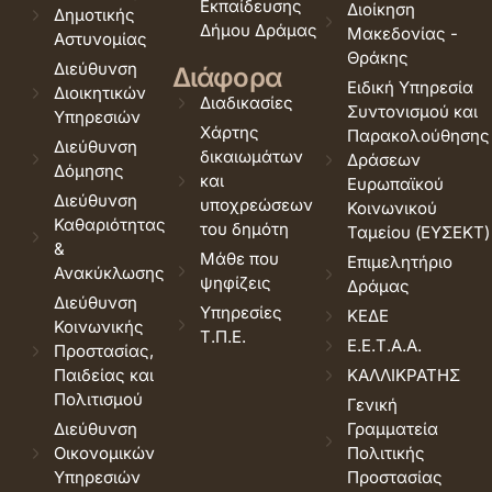
Εκπαίδευσης
Διοίκηση
Δημοτικής
Δήμου Δράμας
Μακεδονίας -
Αστυνομίας
Θράκης
Διεύθυνση
Διάφορα
Ειδική Υπηρεσία
Διοικητικών
Διαδικασίες
Συντονισμού και
Υπηρεσιών
Χάρτης
Παρακολούθησης
Διεύθυνση
δικαιωμάτων
Δράσεων
Δόμησης
και
Ευρωπαϊκού
Διεύθυνση
υποχρεώσεων
Κοινωνικού
Καθαριότητας
του δημότη
Ταμείου (ΕΥΣΕΚΤ)
&
Μάθε που
Επιμελητήριο
Ανακύκλωσης
ψηφίζεις
Δράμας
Διεύθυνση
Υπηρεσίες
ΚΕΔΕ
Κοινωνικής
Τ.Π.Ε.
Ε.Ε.Τ.Α.Α.
Προστασίας,
Παιδείας και
ΚΑΛΛΙΚΡΑΤΗΣ
Πολιτισμού
Γενική
Διεύθυνση
Γραμματεία
Οικονομικών
Πολιτικής
Υπηρεσιών
Προστασίας