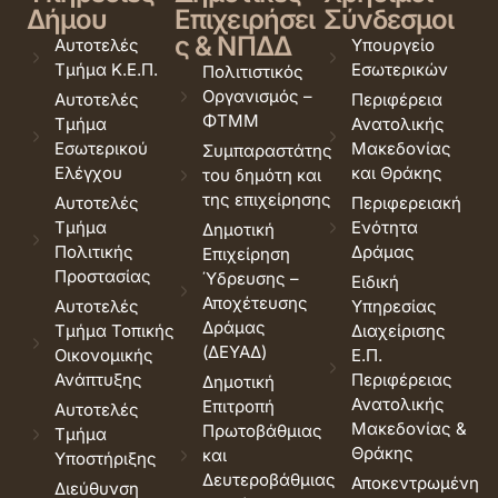
Δήμου
Επιχειρήσει
Σύνδεσμοι
ς & ΝΠΔΔ
Αυτοτελές
Υπουργείο
Τμήμα Κ.Ε.Π.
Εσωτερικών
Πολιτιστικός
Οργανισμός –
Αυτοτελές
Περιφέρεια
ΦΤΜΜ
Τμήμα
Ανατολικής
Εσωτερικού
Μακεδονίας
Συμπαραστάτης
Ελέγχου
και Θράκης
του δημότη και
της επιχείρησης
Αυτοτελές
Περιφερειακή
Τμήμα
Ενότητα
Δημοτική
Πολιτικής
Δράμας
Επιχείρηση
Προστασίας
Ύδρευσης –
Ειδική
Αποχέτευσης
Αυτοτελές
Υπηρεσίας
Δράμας
Τμήμα Τοπικής
Διαχείρισης
(ΔΕΥΑΔ)
Οικονομικής
Ε.Π.
Ανάπτυξης
Περιφέρειας
Δημοτική
Ανατολικής
Επιτροπή
Αυτοτελές
Μακεδονίας &
Πρωτοβάθμιας
Τμήμα
Θράκης
και
Υποστήριξης
Δευτεροβάθμιας
Αποκεντρωμένη
Διεύθυνση