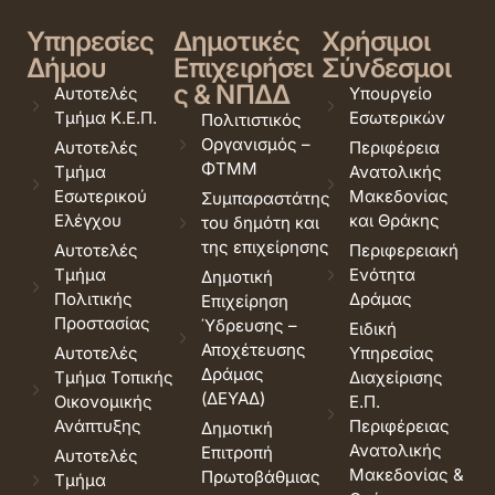
Υπηρεσίες
Δημοτικές
Χρήσιμοι
Δήμου
Επιχειρήσει
Σύνδεσμοι
ς & ΝΠΔΔ
Αυτοτελές
Υπουργείο
Τμήμα Κ.Ε.Π.
Εσωτερικών
Πολιτιστικός
Οργανισμός –
Αυτοτελές
Περιφέρεια
ΦΤΜΜ
Τμήμα
Ανατολικής
Εσωτερικού
Μακεδονίας
Συμπαραστάτης
Ελέγχου
και Θράκης
του δημότη και
της επιχείρησης
Αυτοτελές
Περιφερειακή
Τμήμα
Ενότητα
Δημοτική
Πολιτικής
Δράμας
Επιχείρηση
Προστασίας
Ύδρευσης –
Ειδική
Αποχέτευσης
Αυτοτελές
Υπηρεσίας
Δράμας
Τμήμα Τοπικής
Διαχείρισης
(ΔΕΥΑΔ)
Οικονομικής
Ε.Π.
Ανάπτυξης
Περιφέρειας
Δημοτική
Ανατολικής
Επιτροπή
Αυτοτελές
Μακεδονίας &
Πρωτοβάθμιας
Τμήμα