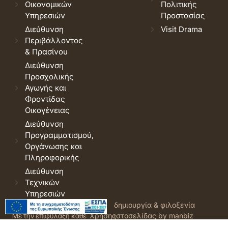
Οικονομικών
Πολιτικής
Υπηρεσιών
Προστασίας
Διεύθυνση
Visit Drama
Περιβάλλοντος
& Πρασίνου
Διεύθυνση
Προσχολικής
Αγωγής και
Φροντίδας
Οικογένειας
Διεύθυνση
Προγραμματισμού,
Οργάνωσης και
Πληροφορικής
Διεύθυνση
Τεχνικών
Υπηρεσιών
© 2026 Δήμος Δράμας.
Όροι
δημιουργία & φιλοξενία
Με την επιφύλαξη κάθε
Χρήσης
ιστοσελίδας by manbiz
νόμιμου δικαιώματος.