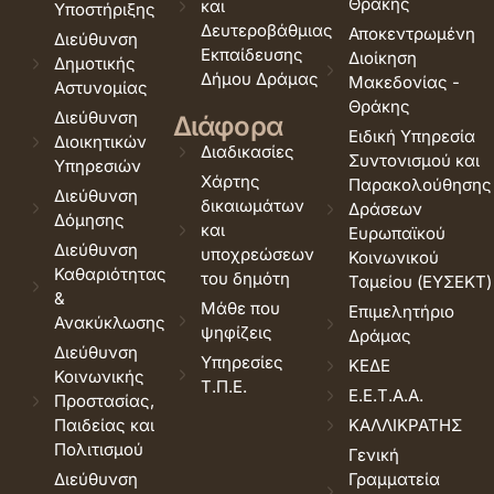
Θράκης
και
Υποστήριξης
Δευτεροβάθμιας
Αποκεντρωμένη
Διεύθυνση
Εκπαίδευσης
Διοίκηση
Δημοτικής
Δήμου Δράμας
Μακεδονίας -
Αστυνομίας
Θράκης
Διεύθυνση
Διάφορα
Ειδική Υπηρεσία
Διοικητικών
Διαδικασίες
Συντονισμού και
Υπηρεσιών
Χάρτης
Παρακολούθησης
Διεύθυνση
δικαιωμάτων
Δράσεων
Δόμησης
και
Ευρωπαϊκού
Διεύθυνση
υποχρεώσεων
Κοινωνικού
Καθαριότητας
του δημότη
Ταμείου (ΕΥΣΕΚΤ)
&
Μάθε που
Επιμελητήριο
Ανακύκλωσης
ψηφίζεις
Δράμας
Διεύθυνση
Υπηρεσίες
ΚΕΔΕ
Κοινωνικής
Τ.Π.Ε.
Ε.Ε.Τ.Α.Α.
Προστασίας,
Παιδείας και
ΚΑΛΛΙΚΡΑΤΗΣ
Πολιτισμού
Γενική
Διεύθυνση
Γραμματεία