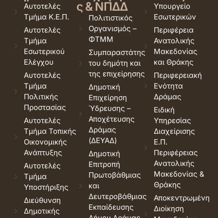
ς & ΝΠΔΔ
Αυτοτελές
Υπουργείο
Τμήμα Κ.Ε.Π.
Εσωτερικών
Πολιτιστικός
Οργανισμός –
Αυτοτελές
Περιφέρεια
ΦΤΜΜ
Τμήμα
Ανατολικής
Εσωτερικού
Μακεδονίας
Συμπαραστάτης
Ελέγχου
και Θράκης
του δημότη και
της επιχείρησης
Αυτοτελές
Περιφερειακή
Τμήμα
Ενότητα
Δημοτική
Πολιτικής
Δράμας
Επιχείρηση
Προστασίας
Ύδρευσης –
Ειδική
Αποχέτευσης
Αυτοτελές
Υπηρεσίας
Δράμας
Τμήμα Τοπικής
Διαχείρισης
(ΔΕΥΑΔ)
Οικονομικής
Ε.Π.
Ανάπτυξης
Περιφέρειας
Δημοτική
Ανατολικής
Επιτροπή
Αυτοτελές
Μακεδονίας &
Πρωτοβάθμιας
Τμήμα
Θράκης
και
Υποστήριξης
Δευτεροβάθμιας
Αποκεντρωμένη
Διεύθυνση
Εκπαίδευσης
Διοίκηση
Δημοτικής
Δήμου Δράμας