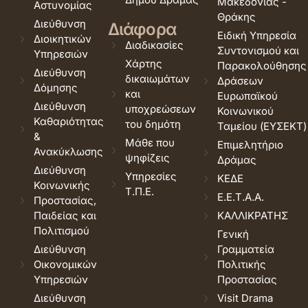
Μακεδονίας -
Αστυνομίας
Θράκης
Διεύθυνση
Διάφορα
Ειδική Υπηρεσία
Διοικητικών
Διαδικασίες
Συντονισμού και
Υπηρεσιών
Χάρτης
Παρακολούθησης
Διεύθυνση
δικαιωμάτων
Δράσεων
Δόμησης
και
Ευρωπαϊκού
Διεύθυνση
υποχρεώσεων
Κοινωνικού
Καθαριότητας
του δημότη
Ταμείου (ΕΥΣΕΚΤ)
&
Μάθε που
Επιμελητήριο
Ανακύκλωσης
ψηφίζεις
Δράμας
Διεύθυνση
Υπηρεσίες
ΚΕΔΕ
Κοινωνικής
Τ.Π.Ε.
Ε.Ε.Τ.Α.Α.
Προστασίας,
Παιδείας και
ΚΑΛΛΙΚΡΑΤΗΣ
Πολιτισμού
Γενική
Διεύθυνση
Γραμματεία
Οικονομικών
Πολιτικής
Υπηρεσιών
Προστασίας
Διεύθυνση
Visit Drama