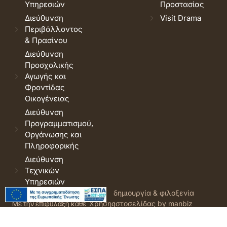
Υπηρεσιών
Προστασίας
Διεύθυνση
Visit Drama
Περιβάλλοντος
& Πρασίνου
Διεύθυνση
Προσχολικής
Αγωγής και
Φροντίδας
Οικογένειας
Διεύθυνση
Προγραμματισμού,
Οργάνωσης και
Πληροφορικής
Διεύθυνση
Τεχνικών
Υπηρεσιών
© 2026 Δήμος Δράμας.
Όροι
δημιουργία & φιλοξενία
Με την επιφύλαξη κάθε
Χρήσης
ιστοσελίδας by manbiz
νόμιμου δικαιώματος.