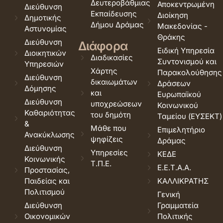
Δευτεροβάθμιας
Αποκεντρωμένη
Διεύθυνση
Εκπαίδευσης
Διοίκηση
Δημοτικής
Δήμου Δράμας
Μακεδονίας -
Αστυνομίας
Θράκης
Διεύθυνση
Διάφορα
Ειδική Υπηρεσία
Διοικητικών
Διαδικασίες
Συντονισμού και
Υπηρεσιών
Χάρτης
Παρακολούθησης
Διεύθυνση
δικαιωμάτων
Δράσεων
Δόμησης
και
Ευρωπαϊκού
Διεύθυνση
υποχρεώσεων
Κοινωνικού
Καθαριότητας
του δημότη
Ταμείου (ΕΥΣΕΚΤ)
&
Μάθε που
Επιμελητήριο
Ανακύκλωσης
ψηφίζεις
Δράμας
Διεύθυνση
Υπηρεσίες
ΚΕΔΕ
Κοινωνικής
Τ.Π.Ε.
Ε.Ε.Τ.Α.Α.
Προστασίας,
Παιδείας και
ΚΑΛΛΙΚΡΑΤΗΣ
Πολιτισμού
Γενική
Διεύθυνση
Γραμματεία
Οικονομικών
Πολιτικής