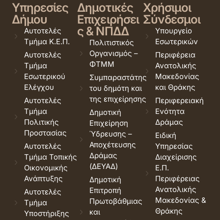
Υπηρεσίες
Δημοτικές
Χρήσιμοι
Δήμου
Επιχειρήσει
Σύνδεσμοι
ς & ΝΠΔΔ
Αυτοτελές
Υπουργείο
Τμήμα Κ.Ε.Π.
Εσωτερικών
Πολιτιστικός
Οργανισμός –
Αυτοτελές
Περιφέρεια
ΦΤΜΜ
Τμήμα
Ανατολικής
Εσωτερικού
Μακεδονίας
Συμπαραστάτης
Ελέγχου
και Θράκης
του δημότη και
της επιχείρησης
Αυτοτελές
Περιφερειακή
Τμήμα
Ενότητα
Δημοτική
Πολιτικής
Δράμας
Επιχείρηση
Προστασίας
Ύδρευσης –
Ειδική
Αποχέτευσης
Αυτοτελές
Υπηρεσίας
Δράμας
Τμήμα Τοπικής
Διαχείρισης
(ΔΕΥΑΔ)
Οικονομικής
Ε.Π.
Ανάπτυξης
Περιφέρειας
Δημοτική
Ανατολικής
Επιτροπή
Αυτοτελές
Μακεδονίας &
Πρωτοβάθμιας
Τμήμα
Θράκης
και
Υποστήριξης