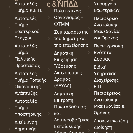
ς & ΝΠΔΔ
Αυτοτελές
Υπουργείο
Τμήμα Κ.Ε.Π.
Εσωτερικών
Πολιτιστικός
Οργανισμός –
Αυτοτελές
Περιφέρεια
ΦΤΜΜ
Τμήμα
Ανατολικής
Εσωτερικού
Μακεδονίας
Συμπαραστάτης
Ελέγχου
και Θράκης
του δημότη και
της επιχείρησης
Αυτοτελές
Περιφερειακή
Τμήμα
Ενότητα
Δημοτική
Πολιτικής
Δράμας
Επιχείρηση
Προστασίας
Ύδρευσης –
Ειδική
Αποχέτευσης
Αυτοτελές
Υπηρεσίας
Δράμας
Τμήμα Τοπικής
Διαχείρισης
(ΔΕΥΑΔ)
Οικονομικής
Ε.Π.
Ανάπτυξης
Περιφέρειας
Δημοτική
Ανατολικής
Επιτροπή
Αυτοτελές
Μακεδονίας &
Πρωτοβάθμιας
Τμήμα
Θράκης
και
Υποστήριξης
Δευτεροβάθμιας
Αποκεντρωμένη
Διεύθυνση
Εκπαίδευσης
Διοίκηση
Δημοτικής
Δήμου Δράμας