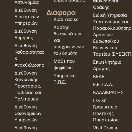
Μακεδονίας -
Αστυνομίας
Θράκης
Διεύθυνση
Διάφορα
Ειδική Υπηρεσία
Διοικητικών
Διαδικασίες
Συντονισμού και
Υπηρεσιών
Χάρτης
Παρακολούθησης
Διεύθυνση
δικαιωμάτων
Δράσεων
Δόμησης
και
Ευρωπαϊκού
Διεύθυνση
υποχρεώσεων
Κοινωνικού
Καθαριότητας
του δημότη
Ταμείου (ΕΥΣΕΚΤ)
&
Μάθε που
Επιμελητήριο
Ανακύκλωσης
ψηφίζεις
Δράμας
Διεύθυνση
Υπηρεσίες
ΚΕΔΕ
Κοινωνικής
Τ.Π.Ε.
Ε.Ε.Τ.Α.Α.
Προστασίας,
Παιδείας και
ΚΑΛΛΙΚΡΑΤΗΣ
Πολιτισμού
Γενική
Διεύθυνση
Γραμματεία
Οικονομικών
Πολιτικής
Υπηρεσιών
Προστασίας
Διεύθυνση
Visit Drama