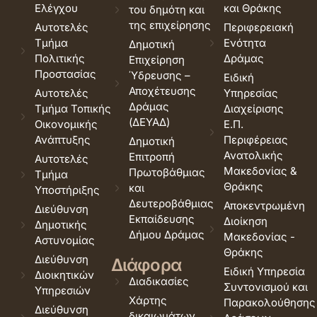
Ελέγχου
και Θράκης
του δημότη και
της επιχείρησης
Αυτοτελές
Περιφερειακή
Τμήμα
Ενότητα
Δημοτική
Πολιτικής
Δράμας
Επιχείρηση
Προστασίας
Ύδρευσης –
Ειδική
Αποχέτευσης
Αυτοτελές
Υπηρεσίας
Δράμας
Τμήμα Τοπικής
Διαχείρισης
(ΔΕΥΑΔ)
Οικονομικής
Ε.Π.
Ανάπτυξης
Περιφέρειας
Δημοτική
Ανατολικής
Επιτροπή
Αυτοτελές
Μακεδονίας &
Πρωτοβάθμιας
Τμήμα
Θράκης
και
Υποστήριξης
Δευτεροβάθμιας
Αποκεντρωμένη
Διεύθυνση
Εκπαίδευσης
Διοίκηση
Δημοτικής
Δήμου Δράμας
Μακεδονίας -
Αστυνομίας
Θράκης
Διεύθυνση
Διάφορα
Ειδική Υπηρεσία
Διοικητικών
Διαδικασίες
Συντονισμού και
Υπηρεσιών
Χάρτης
Παρακολούθησης
Διεύθυνση
δικαιωμάτων