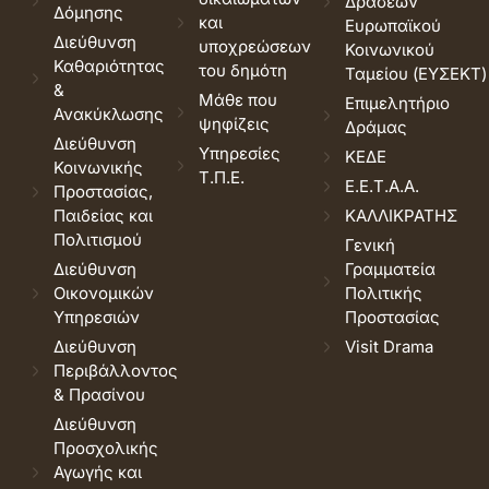
Δράσεων
Δόμησης
και
Ευρωπαϊκού
Διεύθυνση
υποχρεώσεων
Κοινωνικού
Καθαριότητας
του δημότη
Ταμείου (ΕΥΣΕΚΤ)
&
Μάθε που
Επιμελητήριο
Ανακύκλωσης
ψηφίζεις
Δράμας
Διεύθυνση
Υπηρεσίες
ΚΕΔΕ
Κοινωνικής
Τ.Π.Ε.
Ε.Ε.Τ.Α.Α.
Προστασίας,
Παιδείας και
ΚΑΛΛΙΚΡΑΤΗΣ
Πολιτισμού
Γενική
Διεύθυνση
Γραμματεία
Οικονομικών
Πολιτικής
Υπηρεσιών
Προστασίας
Διεύθυνση
Visit Drama
Περιβάλλοντος
& Πρασίνου
Διεύθυνση
Προσχολικής
Αγωγής και