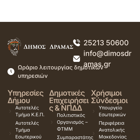
25213 50600
info@dimosdr
amas.gr
Ωράριο λειτουργίας δημοτικών
υπηρεσιών
Υπηρεσίες
Δημοτικές
Χρήσιμοι
Δήμου
Επιχειρήσει
Σύνδεσμοι
ς & ΝΠΔΔ
Αυτοτελές
Υπουργείο
Τμήμα Κ.Ε.Π.
Εσωτερικών
Πολιτιστικός
Οργανισμός –
Αυτοτελές
Περιφέρεια
ΦΤΜΜ
Τμήμα
Ανατολικής
Εσωτερικού
Μακεδονίας
Συμπαραστάτης