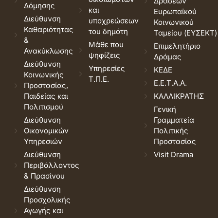
Δράσεων
Δόμησης
και
Ευρωπαϊκού
Διεύθυνση
υποχρεώσεων
Κοινωνικού
Καθαριότητας
του δημότη
Ταμείου (ΕΥΣΕΚΤ)
&
Μάθε που
Επιμελητήριο
Ανακύκλωσης
ψηφίζεις
Δράμας
Διεύθυνση
Υπηρεσίες
ΚΕΔΕ
Κοινωνικής
Τ.Π.Ε.
Ε.Ε.Τ.Α.Α.
Προστασίας,
Παιδείας και
ΚΑΛΛΙΚΡΑΤΗΣ
Πολιτισμού
Γενική
Διεύθυνση
Γραμματεία
Οικονομικών
Πολιτικής
Υπηρεσιών
Προστασίας
Διεύθυνση
Visit Drama
Περιβάλλοντος
& Πρασίνου
Διεύθυνση
Προσχολικής
Αγωγής και