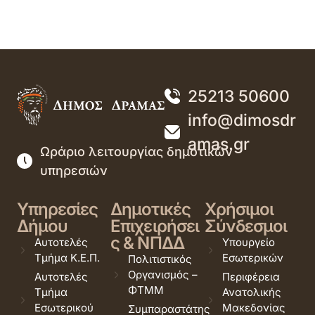
25213 50600
info@dimosdr
amas.gr
Ωράριο λειτουργίας δημοτικών
υπηρεσιών
Υπηρεσίες
Δημοτικές
Χρήσιμοι
Δήμου
Επιχειρήσει
Σύνδεσμοι
ς & ΝΠΔΔ
Αυτοτελές
Υπουργείο
Τμήμα Κ.Ε.Π.
Εσωτερικών
Πολιτιστικός
Οργανισμός –
Αυτοτελές
Περιφέρεια
ΦΤΜΜ
Τμήμα
Ανατολικής
Εσωτερικού
Μακεδονίας
Συμπαραστάτης