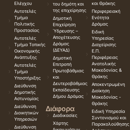
Ελέγχου
και Θράκης
του δημότη και
της επιχείρησης
Αυτοτελές
Περιφερειακή
Τμήμα
Ενότητα
Δημοτική
Πολιτικής
Δράμας
Επιχείρηση
Προστασίας
Ύδρευσης –
Ειδική
Αποχέτευσης
Αυτοτελές
Υπηρεσίας
Δράμας
Τμήμα Τοπικής
Διαχείρισης
(ΔΕΥΑΔ)
Οικονομικής
Ε.Π.
Ανάπτυξης
Περιφέρειας
Δημοτική
Ανατολικής
Επιτροπή
Αυτοτελές
Μακεδονίας &
Πρωτοβάθμιας
Τμήμα
Θράκης
και
Υποστήριξης
Δευτεροβάθμιας
Αποκεντρωμένη
Διεύθυνση
Εκπαίδευσης
Διοίκηση
Δημοτικής
Δήμου Δράμας
Μακεδονίας -
Αστυνομίας
Θράκης
Διεύθυνση
Διάφορα
Ειδική Υπηρεσία
Διοικητικών
Διαδικασίες
Συντονισμού και
Υπηρεσιών
Χάρτης
Παρακολούθησης
Διεύθυνση
δικαιωμάτων