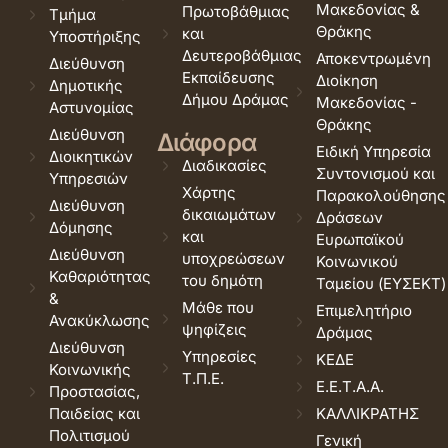
Μακεδονίας &
Πρωτοβάθμιας
Τμήμα
Θράκης
και
Υποστήριξης
Δευτεροβάθμιας
Αποκεντρωμένη
Διεύθυνση
Εκπαίδευσης
Διοίκηση
Δημοτικής
Δήμου Δράμας
Μακεδονίας -
Αστυνομίας
Θράκης
Διεύθυνση
Διάφορα
Ειδική Υπηρεσία
Διοικητικών
Διαδικασίες
Συντονισμού και
Υπηρεσιών
Χάρτης
Παρακολούθησης
Διεύθυνση
δικαιωμάτων
Δράσεων
Δόμησης
και
Ευρωπαϊκού
Διεύθυνση
υποχρεώσεων
Κοινωνικού
Καθαριότητας
του δημότη
Ταμείου (ΕΥΣΕΚΤ)
&
Μάθε που
Επιμελητήριο
Ανακύκλωσης
ψηφίζεις
Δράμας
Διεύθυνση
Υπηρεσίες
ΚΕΔΕ
Κοινωνικής
Τ.Π.Ε.
Ε.Ε.Τ.Α.Α.
Προστασίας,
Παιδείας και
ΚΑΛΛΙΚΡΑΤΗΣ
Πολιτισμού
Γενική