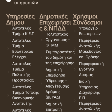
υπηρεσιών
Υπηρεσίες
Δημοτικές
Χρήσιμοι
Δήμου
Επιχειρήσει
Σύνδεσμοι
ς & ΝΠΔΔ
Αυτοτελές
Υπουργείο
Τμήμα Κ.Ε.Π.
Εσωτερικών
Πολιτιστικός
Οργανισμός –
Αυτοτελές
Περιφέρεια
ΦΤΜΜ
Τμήμα
Ανατολικής
Εσωτερικού
Μακεδονίας
Συμπαραστάτης
Ελέγχου
και Θράκης
του δημότη και
της επιχείρησης
Αυτοτελές
Περιφερειακή
Τμήμα
Ενότητα
Δημοτική
Πολιτικής
Δράμας
Επιχείρηση
Προστασίας
Ύδρευσης –
Ειδική
Αποχέτευσης
Αυτοτελές
Υπηρεσίας
Δράμας
Τμήμα Τοπικής
Διαχείρισης
(ΔΕΥΑΔ)
Οικονομικής
Ε.Π.
Ανάπτυξης
Περιφέρειας
Δημοτική
Ανατολικής
Επιτροπή
Αυτοτελές