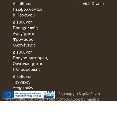
Διεύθυνση
Visit Drama
Περιβάλλοντος
& Πρασίνου
Διεύθυνση
Προσχολικής
Αγωγής και
Φροντίδας
Οικογένειας
Διεύθυνση
Προγραμματισμού,
Οργάνωσης και
Πληροφορικής
Διεύθυνση
Τεχνικών
Υπηρεσιών
© 2026 Δήμος Δράμας.
Όροι
δημιουργία & φιλοξενία
Με την επιφύλαξη κάθε
Χρήσης
ιστοσελίδας by manbiz
νόμιμου δικαιώματος.