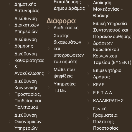
Εκπαίδευσης
Διοίκηση
Δημοτικής
Δήμου Δράμας
Μακεδονίας -
Αστυνομίας
Θράκης
Διεύθυνση
Διάφορα
Ειδική Υπηρεσία
Διοικητικών
Διαδικασίες
Συντονισμού και
Υπηρεσιών
Χάρτης
Παρακολούθησης
Διεύθυνση
δικαιωμάτων
Δράσεων
Δόμησης
και
Ευρωπαϊκού
Διεύθυνση
υποχρεώσεων
Κοινωνικού
Καθαριότητας
του δημότη
Ταμείου (ΕΥΣΕΚΤ)
&
Μάθε που
Επιμελητήριο
Ανακύκλωσης
ψηφίζεις
Δράμας
Διεύθυνση
Υπηρεσίες
ΚΕΔΕ
Κοινωνικής
Τ.Π.Ε.
Ε.Ε.Τ.Α.Α.
Προστασίας,
Παιδείας και
ΚΑΛΛΙΚΡΑΤΗΣ
Πολιτισμού
Γενική
Διεύθυνση
Γραμματεία
Οικονομικών
Πολιτικής
Υπηρεσιών
Προστασίας