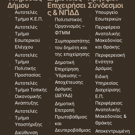
Δήμου
Επιχειρήσει
Σύνδεσμοι
ς & ΝΠΔΔ
Αυτοτελές
Υπουργείο
Τμήμα Κ.Ε.Π.
Εσωτερικών
Πολιτιστικός
Οργανισμός –
Αυτοτελές
Περιφέρεια
ΦΤΜΜ
Τμήμα
Ανατολικής
Εσωτερικού
Μακεδονίας
Συμπαραστάτης
Ελέγχου
και Θράκης
του δημότη και
της επιχείρησης
Αυτοτελές
Περιφερειακή
Τμήμα
Ενότητα
Δημοτική
Πολιτικής
Δράμας
Επιχείρηση
Προστασίας
Ύδρευσης –
Ειδική
Αποχέτευσης
Αυτοτελές
Υπηρεσίας
Δράμας
Τμήμα Τοπικής
Διαχείρισης
(ΔΕΥΑΔ)
Οικονομικής
Ε.Π.
Ανάπτυξης
Περιφέρειας
Δημοτική
Ανατολικής
Επιτροπή
Αυτοτελές
Μακεδονίας &
Πρωτοβάθμιας
Τμήμα
Θράκης
και
Υποστήριξης
Δευτεροβάθμιας
Αποκεντρωμένη
Διεύθυνση