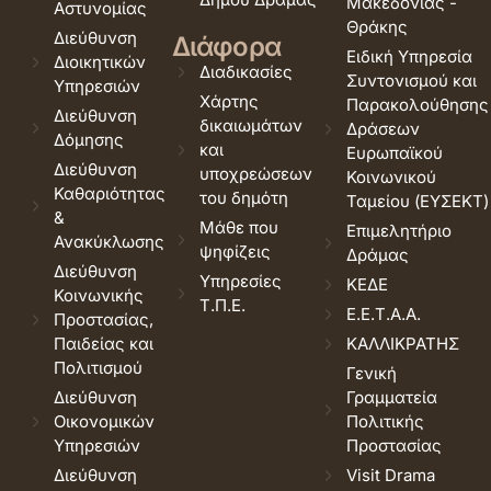
Μακεδονίας -
Αστυνομίας
Θράκης
Διεύθυνση
Διάφορα
Ειδική Υπηρεσία
Διοικητικών
Διαδικασίες
Συντονισμού και
Υπηρεσιών
Χάρτης
Παρακολούθησης
Διεύθυνση
δικαιωμάτων
Δράσεων
Δόμησης
και
Ευρωπαϊκού
Διεύθυνση
υποχρεώσεων
Κοινωνικού
Καθαριότητας
του δημότη
Ταμείου (ΕΥΣΕΚΤ)
&
Μάθε που
Επιμελητήριο
Ανακύκλωσης
ψηφίζεις
Δράμας
Διεύθυνση
Υπηρεσίες
ΚΕΔΕ
Κοινωνικής
Τ.Π.Ε.
Ε.Ε.Τ.Α.Α.
Προστασίας,
Παιδείας και
ΚΑΛΛΙΚΡΑΤΗΣ
Πολιτισμού
Γενική
Διεύθυνση
Γραμματεία
Οικονομικών
Πολιτικής
Υπηρεσιών
Προστασίας
Διεύθυνση
Visit Drama