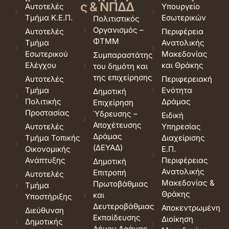
ς & ΝΠΔΔ
Αυτοτελές
Υπουργείο
Τμήμα Κ.Ε.Π.
Εσωτερικών
Πολιτιστικός
Οργανισμός –
Αυτοτελές
Περιφέρεια
ΦΤΜΜ
Τμήμα
Ανατολικής
Εσωτερικού
Μακεδονίας
Συμπαραστάτης
Ελέγχου
και Θράκης
του δημότη και
της επιχείρησης
Αυτοτελές
Περιφερειακή
Τμήμα
Ενότητα
Δημοτική
Πολιτικής
Δράμας
Επιχείρηση
Προστασίας
Ύδρευσης –
Ειδική
Αποχέτευσης
Αυτοτελές
Υπηρεσίας
Δράμας
Τμήμα Τοπικής
Διαχείρισης
(ΔΕΥΑΔ)
Οικονομικής
Ε.Π.
Ανάπτυξης
Περιφέρειας
Δημοτική
Ανατολικής
Επιτροπή
Αυτοτελές
Μακεδονίας &
Πρωτοβάθμιας
Τμήμα
Θράκης
και
Υποστήριξης
Δευτεροβάθμιας
Αποκεντρωμένη
Διεύθυνση
Εκπαίδευσης
Διοίκηση
Δημοτικής
Δήμου Δράμας