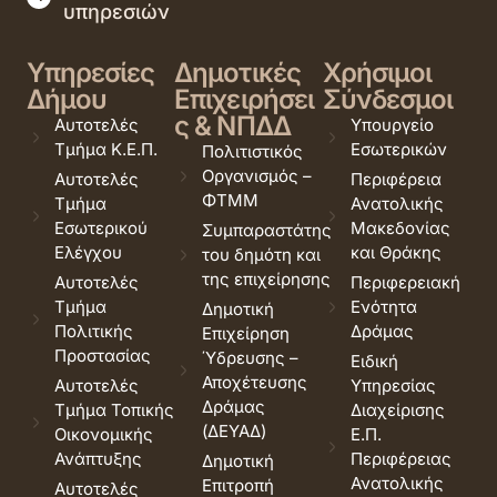
υπηρεσιών
Υπηρεσίες
Δημοτικές
Χρήσιμοι
Δήμου
Επιχειρήσει
Σύνδεσμοι
ς & ΝΠΔΔ
Αυτοτελές
Υπουργείο
Τμήμα Κ.Ε.Π.
Εσωτερικών
Πολιτιστικός
Οργανισμός –
Αυτοτελές
Περιφέρεια
ΦΤΜΜ
Τμήμα
Ανατολικής
Εσωτερικού
Μακεδονίας
Συμπαραστάτης
Ελέγχου
και Θράκης
του δημότη και
της επιχείρησης
Αυτοτελές
Περιφερειακή
Τμήμα
Ενότητα
Δημοτική
Πολιτικής
Δράμας
Επιχείρηση
Προστασίας
Ύδρευσης –
Ειδική
Αποχέτευσης
Αυτοτελές
Υπηρεσίας
Δράμας
Τμήμα Τοπικής
Διαχείρισης
(ΔΕΥΑΔ)
Οικονομικής
Ε.Π.
Ανάπτυξης
Περιφέρειας
Δημοτική
Ανατολικής
Επιτροπή
Αυτοτελές