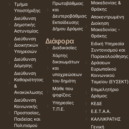
Μακεδονίας &
Πρωτοβάθμιας
Τμήμα
Θράκης
και
Υποστήριξης
Δευτεροβάθμιας
Αποκεντρωμένη
Διεύθυνση
Εκπαίδευσης
Διοίκηση
Δημοτικής
Δήμου Δράμας
Μακεδονίας -
Αστυνομίας
Θράκης
Διεύθυνση
Διάφορα
Ειδική Υπηρεσία
Διοικητικών
Διαδικασίες
Συντονισμού και
Υπηρεσιών
Χάρτης
Παρακολούθησης
Διεύθυνση
δικαιωμάτων
Δράσεων
Δόμησης
και
Ευρωπαϊκού
Διεύθυνση
υποχρεώσεων
Κοινωνικού
Καθαριότητας
του δημότη
Ταμείου (ΕΥΣΕΚΤ)
&
Μάθε που
Επιμελητήριο
Ανακύκλωσης
ψηφίζεις
Δράμας
Διεύθυνση
Υπηρεσίες
ΚΕΔΕ
Κοινωνικής
Τ.Π.Ε.
Ε.Ε.Τ.Α.Α.
Προστασίας,
Παιδείας και
ΚΑΛΛΙΚΡΑΤΗΣ
Πολιτισμού
Γενική