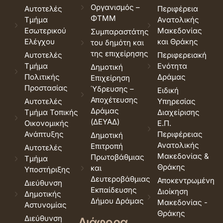
Οργανισμός –
Αυτοτελές
Περιφέρεια
ΦΤΜΜ
Τμήμα
Ανατολικής
Εσωτερικού
Μακεδονίας
Συμπαραστάτης
Ελέγχου
και Θράκης
του δημότη και
της επιχείρησης
Αυτοτελές
Περιφερειακή
Τμήμα
Ενότητα
Δημοτική
Πολιτικής
Δράμας
Επιχείρηση
Προστασίας
Ύδρευσης –
Ειδική
Αποχέτευσης
Αυτοτελές
Υπηρεσίας
Δράμας
Τμήμα Τοπικής
Διαχείρισης
(ΔΕΥΑΔ)
Οικονομικής
Ε.Π.
Ανάπτυξης
Περιφέρειας
Δημοτική
Ανατολικής
Επιτροπή
Αυτοτελές
Μακεδονίας &
Πρωτοβάθμιας
Τμήμα
Θράκης
και
Υποστήριξης
Δευτεροβάθμιας
Αποκεντρωμένη
Διεύθυνση
Εκπαίδευσης
Διοίκηση
Δημοτικής
Δήμου Δράμας
Μακεδονίας -
Αστυνομίας
Θράκης
Διεύθυνση
Διάφορα