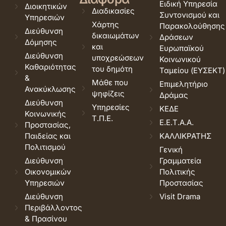
Ειδική Υπηρεσία
Διοικητικών
Διαδικασίες
Συντονισμού και
Υπηρεσιών
Χάρτης
Παρακολούθησης
Διεύθυνση
δικαιωμάτων
Δράσεων
Δόμησης
και
Ευρωπαϊκού
Διεύθυνση
υποχρεώσεων
Κοινωνικού
Καθαριότητας
του δημότη
Ταμείου (ΕΥΣΕΚΤ)
&
Μάθε που
Επιμελητήριο
Ανακύκλωσης
ψηφίζεις
Δράμας
Διεύθυνση
Υπηρεσίες
ΚΕΔΕ
Κοινωνικής
Τ.Π.Ε.
Ε.Ε.Τ.Α.Α.
Προστασίας,
Παιδείας και
ΚΑΛΛΙΚΡΑΤΗΣ
Πολιτισμού
Γενική
Διεύθυνση
Γραμματεία
Οικονομικών
Πολιτικής
Υπηρεσιών
Προστασίας
Διεύθυνση
Visit Drama
Περιβάλλοντος
& Πρασίνου