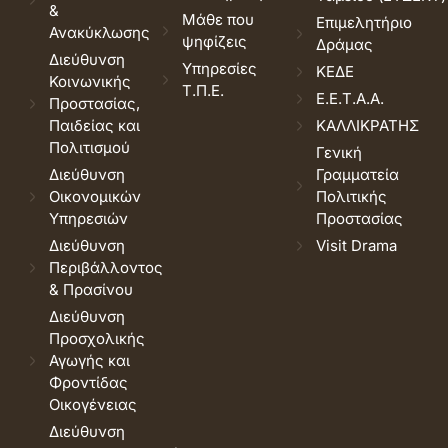
&
Μάθε που
Επιμελητήριο
Ανακύκλωσης
ψηφίζεις
Δράμας
Διεύθυνση
Υπηρεσίες
ΚΕΔΕ
Κοινωνικής
Τ.Π.Ε.
Ε.Ε.Τ.Α.Α.
Προστασίας,
Παιδείας και
ΚΑΛΛΙΚΡΑΤΗΣ
Πολιτισμού
Γενική
Διεύθυνση
Γραμματεία
Οικονομικών
Πολιτικής
Υπηρεσιών
Προστασίας
Διεύθυνση
Visit Drama
Περιβάλλοντος
& Πρασίνου
Διεύθυνση
Προσχολικής
Αγωγής και
Φροντίδας
Οικογένειας
Διεύθυνση