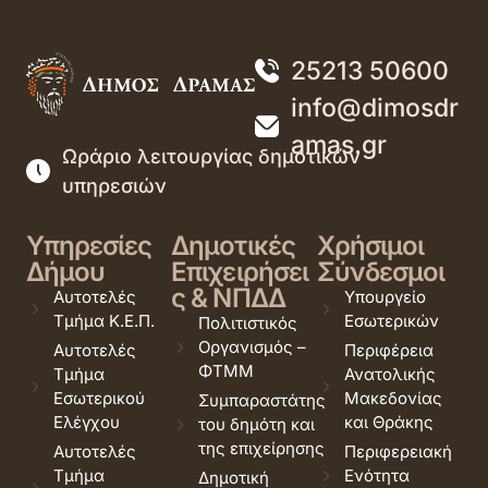
25213 50600
info@dimosdr
amas.gr
Ωράριο λειτουργίας δημοτικών
υπηρεσιών
Υπηρεσίες
Δημοτικές
Χρήσιμοι
Δήμου
Επιχειρήσει
Σύνδεσμοι
ς & ΝΠΔΔ
Αυτοτελές
Υπουργείο
Τμήμα Κ.Ε.Π.
Εσωτερικών
Πολιτιστικός
Οργανισμός –
Αυτοτελές
Περιφέρεια
ΦΤΜΜ
Τμήμα
Ανατολικής
Εσωτερικού
Μακεδονίας
Συμπαραστάτης
Ελέγχου
και Θράκης
του δημότη και
της επιχείρησης
Αυτοτελές
Περιφερειακή
Τμήμα
Ενότητα
Δημοτική