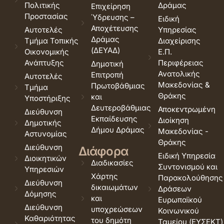
Πολιτικής
Δράμας
Επιχείρηση
Προστασίας
Ύδρευσης –
Ειδική
Αποχέτευσης
Αυτοτελές
Υπηρεσίας
Δράμας
Τμήμα Τοπικής
Διαχείρισης
(ΔΕΥΑΔ)
Οικονομικής
Ε.Π.
Ανάπτυξης
Περιφέρειας
Δημοτική
Ανατολικής
Επιτροπή
Αυτοτελές
Μακεδονίας &
Πρωτοβάθμιας
Τμήμα
Θράκης
και
Υποστήριξης
Δευτεροβάθμιας
Αποκεντρωμένη
Διεύθυνση
Εκπαίδευσης
Διοίκηση
Δημοτικής
Δήμου Δράμας
Μακεδονίας -
Αστυνομίας
Θράκης
Διεύθυνση
Διάφορα
Ειδική Υπηρεσία
Διοικητικών
Διαδικασίες
Συντονισμού και
Υπηρεσιών
Χάρτης
Παρακολούθησης
Διεύθυνση
δικαιωμάτων
Δράσεων
Δόμησης
και
Ευρωπαϊκού
Διεύθυνση
υποχρεώσεων
Κοινωνικού
Καθαριότητας
του δημότη
Ταμείου (ΕΥΣΕΚΤ)