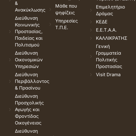
&
Μάθε που
Επιμελητήριο
Ανακύκλωσης
ψηφίζεις
Δράμας
Διεύθυνση
Υπηρεσίες
ΚΕΔΕ
Κοινωνικής
Τ.Π.Ε.
Ε.Ε.Τ.Α.Α.
Προστασίας,
Παιδείας και
ΚΑΛΛΙΚΡΑΤΗΣ
Πολιτισμού
Γενική
Διεύθυνση
Γραμματεία
Οικονομικών
Πολιτικής
Υπηρεσιών
Προστασίας
Διεύθυνση
Visit Drama
Περιβάλλοντος
& Πρασίνου
Διεύθυνση
Προσχολικής
Αγωγής και
Φροντίδας
Οικογένειας
Διεύθυνση