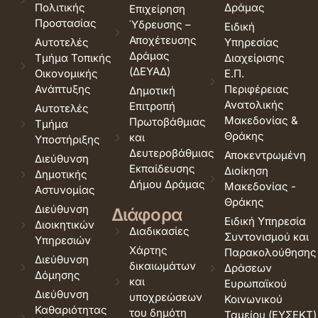
Πολιτικής
Δράμας
Επιχείρηση
Προστασίας
Ύδρευσης –
Ειδική
Αποχέτευσης
Αυτοτελές
Υπηρεσίας
Δράμας
Τμήμα Τοπικής
Διαχείρισης
(ΔΕΥΑΔ)
Οικονομικής
Ε.Π.
Ανάπτυξης
Περιφέρειας
Δημοτική
Ανατολικής
Επιτροπή
Αυτοτελές
Μακεδονίας &
Πρωτοβάθμιας
Τμήμα
Θράκης
και
Υποστήριξης
Δευτεροβάθμιας
Αποκεντρωμένη
Διεύθυνση
Εκπαίδευσης
Διοίκηση
Δημοτικής
Δήμου Δράμας
Μακεδονίας -
Αστυνομίας
Θράκης
Διεύθυνση
Διάφορα
Ειδική Υπηρεσία
Διοικητικών
Διαδικασίες
Συντονισμού και
Υπηρεσιών
Χάρτης
Παρακολούθησης
Διεύθυνση
δικαιωμάτων
Δράσεων
Δόμησης
και
Ευρωπαϊκού
Διεύθυνση
υποχρεώσεων
Κοινωνικού
Καθαριότητας
του δημότη
Ταμείου (ΕΥΣΕΚΤ)