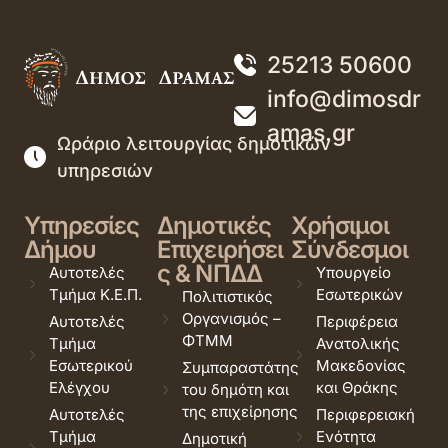
25213 50600
info@dimosdr
amas.gr
Ωράριο λειτουργίας δημοτικών
υπηρεσιών
Υπηρεσίες
Δημοτικές
Χρήσιμοι
Δήμου
Επιχειρήσει
Σύνδεσμοι
ς & ΝΠΔΔ
Αυτοτελές
Υπουργείο
Τμήμα Κ.Ε.Π.
Εσωτερικών
Πολιτιστικός
Οργανισμός –
Αυτοτελές
Περιφέρεια
ΦΤΜΜ
Τμήμα
Ανατολικής
Εσωτερικού
Μακεδονίας
Συμπαραστάτης
Ελέγχου
και Θράκης
του δημότη και
της επιχείρησης
Αυτοτελές
Περιφερειακή
Τμήμα
Ενότητα
Δημοτική