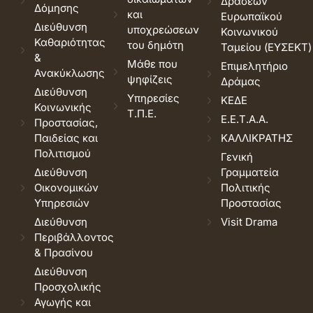
Δράσεων
Δόμησης
και
Ευρωπαϊκού
Διεύθυνση
υποχρεώσεων
Κοινωνικού
Καθαριότητας
του δημότη
Ταμείου (ΕΥΣΕΚΤ)
&
Μάθε που
Επιμελητήριο
Ανακύκλωσης
ψηφίζεις
Δράμας
Διεύθυνση
Υπηρεσίες
ΚΕΔΕ
Κοινωνικής
Τ.Π.Ε.
Ε.Ε.Τ.Α.Α.
Προστασίας,
Παιδείας και
ΚΑΛΛΙΚΡΑΤΗΣ
Πολιτισμού
Γενική
Διεύθυνση
Γραμματεία
Οικονομικών
Πολιτικής
Υπηρεσιών
Προστασίας
Διεύθυνση
Visit Drama
Περιβάλλοντος
& Πρασίνου
Διεύθυνση
Προσχολικής
Αγωγής και