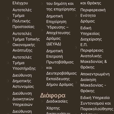
Ελέγχου
και Θράκης
του δημότη και
της επιχείρησης
Αυτοτελές
Περιφερειακή
Τμήμα
Ενότητα
Δημοτική
Πολιτικής
Δράμας
Επιχείρηση
Προστασίας
Ύδρευσης –
Ειδική
Αποχέτευσης
Αυτοτελές
Υπηρεσίας
Δράμας
Τμήμα Τοπικής
Διαχείρισης
(ΔΕΥΑΔ)
Οικονομικής
Ε.Π.
Ανάπτυξης
Περιφέρειας
Δημοτική
Ανατολικής
Επιτροπή
Αυτοτελές
Μακεδονίας &
Πρωτοβάθμιας
Τμήμα
Θράκης
και
Υποστήριξης
Δευτεροβάθμιας
Αποκεντρωμένη
Διεύθυνση
Εκπαίδευσης
Διοίκηση
Δημοτικής
Δήμου Δράμας
Μακεδονίας -
Αστυνομίας
Θράκης
Διεύθυνση
Διάφορα
Ειδική Υπηρεσία
Διοικητικών
Διαδικασίες
Συντονισμού και
Υπηρεσιών
Χάρτης
Παρακολούθησης
Διεύθυνση
δικαιωμάτων