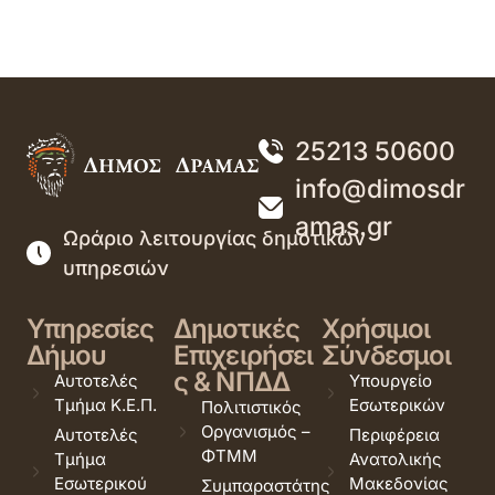
25213 50600
info@dimosdr
amas.gr
Ωράριο λειτουργίας δημοτικών
υπηρεσιών
Υπηρεσίες
Δημοτικές
Χρήσιμοι
Δήμου
Επιχειρήσει
Σύνδεσμοι
ς & ΝΠΔΔ
Αυτοτελές
Υπουργείο
Τμήμα Κ.Ε.Π.
Εσωτερικών
Πολιτιστικός
Οργανισμός –
Αυτοτελές
Περιφέρεια
ΦΤΜΜ
Τμήμα
Ανατολικής
Εσωτερικού
Μακεδονίας
Συμπαραστάτης