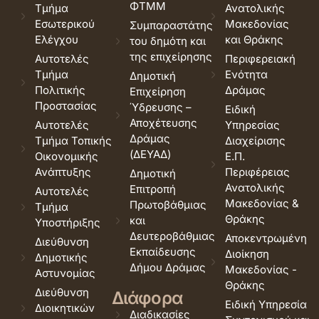
ΦΤΜΜ
Τμήμα
Ανατολικής
Εσωτερικού
Μακεδονίας
Συμπαραστάτης
Ελέγχου
και Θράκης
του δημότη και
της επιχείρησης
Αυτοτελές
Περιφερειακή
Τμήμα
Ενότητα
Δημοτική
Πολιτικής
Δράμας
Επιχείρηση
Προστασίας
Ύδρευσης –
Ειδική
Αποχέτευσης
Αυτοτελές
Υπηρεσίας
Δράμας
Τμήμα Τοπικής
Διαχείρισης
(ΔΕΥΑΔ)
Οικονομικής
Ε.Π.
Ανάπτυξης
Περιφέρειας
Δημοτική
Ανατολικής
Επιτροπή
Αυτοτελές
Μακεδονίας &
Πρωτοβάθμιας
Τμήμα
Θράκης
και
Υποστήριξης
Δευτεροβάθμιας
Αποκεντρωμένη
Διεύθυνση
Εκπαίδευσης
Διοίκηση
Δημοτικής
Δήμου Δράμας
Μακεδονίας -
Αστυνομίας
Θράκης
Διεύθυνση
Διάφορα
Ειδική Υπηρεσία
Διοικητικών
Διαδικασίες