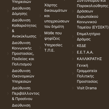
Συντονισμού και
Υπηρεσιών
Χάρτης
Παρακολούθησης
Διεύθυνση
δικαιωμάτων
Δράσεων
Δόμησης
και
Ευρωπαϊκού
Διεύθυνση
υποχρεώσεων
Κοινωνικού
Καθαριότητας
του δημότη
Ταμείου (ΕΥΣΕΚΤ)
&
Μάθε που
Επιμελητήριο
Ανακύκλωσης
ψηφίζεις
Δράμας
Διεύθυνση
Υπηρεσίες
ΚΕΔΕ
Κοινωνικής
Τ.Π.Ε.
Ε.Ε.Τ.Α.Α.
Προστασίας,
Παιδείας και
ΚΑΛΛΙΚΡΑΤΗΣ
Πολιτισμού
Γενική
Διεύθυνση
Γραμματεία
Οικονομικών
Πολιτικής
Υπηρεσιών
Προστασίας
Διεύθυνση
Visit Drama
Περιβάλλοντος
& Πρασίνου
Διεύθυνση