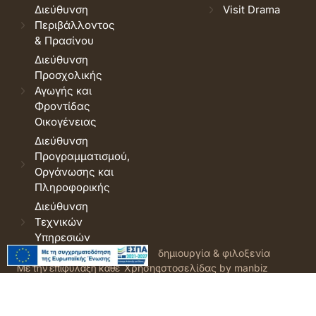
Διεύθυνση
Visit Drama
Περιβάλλοντος
& Πρασίνου
Διεύθυνση
Προσχολικής
Αγωγής και
Φροντίδας
Οικογένειας
Διεύθυνση
Προγραμματισμού,
Οργάνωσης και
Πληροφορικής
Διεύθυνση
Τεχνικών
Υπηρεσιών
© 2026 Δήμος Δράμας.
Όροι
δημιουργία & φιλοξενία
Με την επιφύλαξη κάθε
Χρήσης
ιστοσελίδας by manbiz
νόμιμου δικαιώματος.