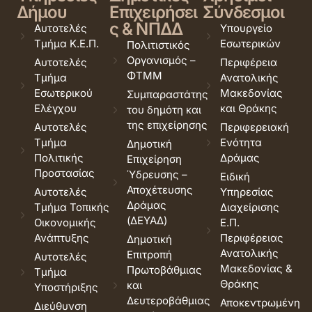
Δήμου
Επιχειρήσει
Σύνδεσμοι
ς & ΝΠΔΔ
Αυτοτελές
Υπουργείο
Τμήμα Κ.Ε.Π.
Εσωτερικών
Πολιτιστικός
Οργανισμός –
Αυτοτελές
Περιφέρεια
ΦΤΜΜ
Τμήμα
Ανατολικής
Εσωτερικού
Μακεδονίας
Συμπαραστάτης
Ελέγχου
και Θράκης
του δημότη και
της επιχείρησης
Αυτοτελές
Περιφερειακή
Τμήμα
Ενότητα
Δημοτική
Πολιτικής
Δράμας
Επιχείρηση
Προστασίας
Ύδρευσης –
Ειδική
Αποχέτευσης
Αυτοτελές
Υπηρεσίας
Δράμας
Τμήμα Τοπικής
Διαχείρισης
(ΔΕΥΑΔ)
Οικονομικής
Ε.Π.
Ανάπτυξης
Περιφέρειας
Δημοτική
Ανατολικής
Επιτροπή
Αυτοτελές
Μακεδονίας &
Πρωτοβάθμιας
Τμήμα
Θράκης
και
Υποστήριξης
Δευτεροβάθμιας
Αποκεντρωμένη
Διεύθυνση