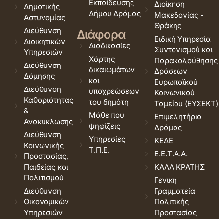
Εκπαίδευσης
Διοίκηση
Δημοτικής
Δήμου Δράμας
Μακεδονίας -
Αστυνομίας
Θράκης
Διεύθυνση
Διάφορα
Ειδική Υπηρεσία
Διοικητικών
Διαδικασίες
Συντονισμού και
Υπηρεσιών
Χάρτης
Παρακολούθησης
Διεύθυνση
δικαιωμάτων
Δράσεων
Δόμησης
και
Ευρωπαϊκού
Διεύθυνση
υποχρεώσεων
Κοινωνικού
Καθαριότητας
του δημότη
Ταμείου (ΕΥΣΕΚΤ)
&
Μάθε που
Επιμελητήριο
Ανακύκλωσης
ψηφίζεις
Δράμας
Διεύθυνση
Υπηρεσίες
ΚΕΔΕ
Κοινωνικής
Τ.Π.Ε.
Ε.Ε.Τ.Α.Α.
Προστασίας,
Παιδείας και
ΚΑΛΛΙΚΡΑΤΗΣ
Πολιτισμού
Γενική
Διεύθυνση
Γραμματεία
Οικονομικών
Πολιτικής
Υπηρεσιών
Προστασίας