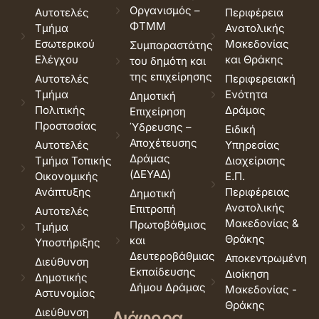
Οργανισμός –
Αυτοτελές
Περιφέρεια
ΦΤΜΜ
Τμήμα
Ανατολικής
Εσωτερικού
Μακεδονίας
Συμπαραστάτης
Ελέγχου
και Θράκης
του δημότη και
της επιχείρησης
Αυτοτελές
Περιφερειακή
Τμήμα
Ενότητα
Δημοτική
Πολιτικής
Δράμας
Επιχείρηση
Προστασίας
Ύδρευσης –
Ειδική
Αποχέτευσης
Αυτοτελές
Υπηρεσίας
Δράμας
Τμήμα Τοπικής
Διαχείρισης
(ΔΕΥΑΔ)
Οικονομικής
Ε.Π.
Ανάπτυξης
Περιφέρειας
Δημοτική
Ανατολικής
Επιτροπή
Αυτοτελές
Μακεδονίας &
Πρωτοβάθμιας
Τμήμα
Θράκης
και
Υποστήριξης
Δευτεροβάθμιας
Αποκεντρωμένη
Διεύθυνση
Εκπαίδευσης
Διοίκηση
Δημοτικής
Δήμου Δράμας
Μακεδονίας -
Αστυνομίας
Θράκης
Διεύθυνση
Διάφορα