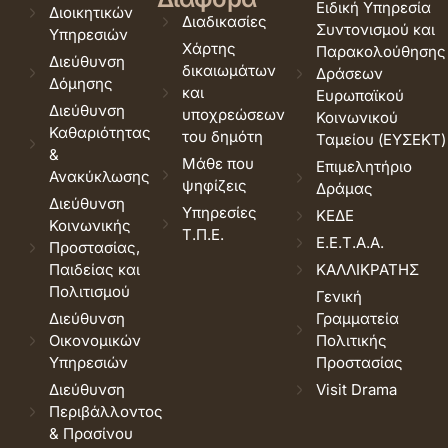
Ειδική Υπηρεσία
Διοικητικών
Διαδικασίες
Συντονισμού και
Υπηρεσιών
Χάρτης
Παρακολούθησης
Διεύθυνση
δικαιωμάτων
Δράσεων
Δόμησης
και
Ευρωπαϊκού
Διεύθυνση
υποχρεώσεων
Κοινωνικού
Καθαριότητας
του δημότη
Ταμείου (ΕΥΣΕΚΤ)
&
Μάθε που
Επιμελητήριο
Ανακύκλωσης
ψηφίζεις
Δράμας
Διεύθυνση
Υπηρεσίες
ΚΕΔΕ
Κοινωνικής
Τ.Π.Ε.
Ε.Ε.Τ.Α.Α.
Προστασίας,
Παιδείας και
ΚΑΛΛΙΚΡΑΤΗΣ
Πολιτισμού
Γενική
Διεύθυνση
Γραμματεία
Οικονομικών
Πολιτικής
Υπηρεσιών
Προστασίας
Διεύθυνση
Visit Drama
Περιβάλλοντος
& Πρασίνου